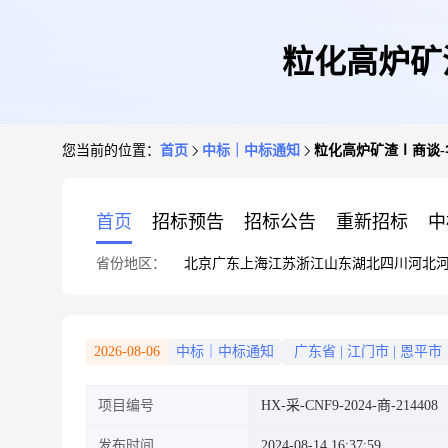
粒化高炉矿
您当前的位置：
首页
中标｜中标通知
粒化高炉矿渣Ⅰ商谈-
首页
招标预告
招标公告
重新招标
中
省份地区：
北京
广东
上海
江苏
浙江
山东
湖北
四川
河北
2026-08-06
中标｜中标通知
广东省
|
江门市
|
恩平市
项目编号
HX-采-CNF9-2024-商-214408
发布时间
2024-08-14 16:37:59