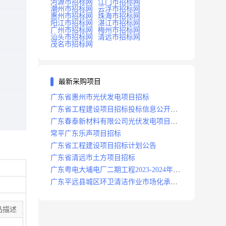
河源市招标网
江门市招标网
潮州市招标网
云浮市招标网
惠州市招标网
珠海市招标网
阳江市招标网
湛江市招标网
广州市招标网
梅州市招标网
汕头市招标网
清远市招标网
茂名市招标网
最新采购项目
广东省惠州市光伏发电项目招标
广东省工程建设项目招标投标信息公开目
录
广东春泰新材料有限公司光伏发电项目招
标
常平广东乐声项目招标
广东省工程建设项目招标计划公告
广东省清远市土方项目招标
广东粤电大埔电厂二期工程2023-2024年度
安保服务项目招标公告
广东平远县城区环卫清洁作业市场化承包
项目招标中标候选人公示
品描述