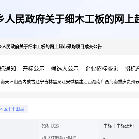
乡人民政府关于细木工板的网上
乡人民政府关于细木工板的网上超市采购项目成交公告
标通知
开标公示
候选人公示
企业招标查询
招标
河南
天津
山西
内蒙古
辽宁
吉林
黑龙江
安徽
福建
江西
湖南
广西
海南
重庆
贵州
地区
|
于田县
招标状态
中标｜中标通知
标书获取截止时间