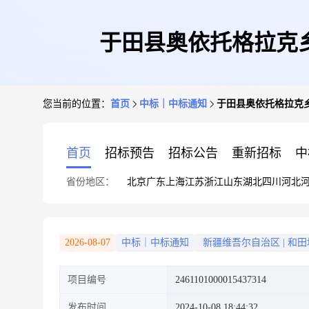
于田县奥依托格拉克
您当前的位置：
首页
中标｜中标通知
于田县奥依托格拉克
首页
招标预告
招标公告
重新招标
中
省份地区：
北京
广东
上海
江苏
浙江
山东
湖北
四川
河北
2026-08-07
中标｜中标通知
新疆维吾尔自治区
|
和田
项目编号
2461101000015437314
发布时间
2024-10-08 18:44:32