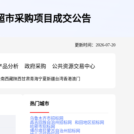
超市采购项目成交公告
更新时间：2026-07-20
产品分析
政府采购
公共资源交易中心
云南
西藏
陕西
甘肃
青海
宁夏
新疆
台湾
香港
澳门
热门城市
乌鲁木齐市招标网
昌吉回族自治州招标网
和田地区招标网
哈密市招标网
博尔塔拉蒙古自治州招标网