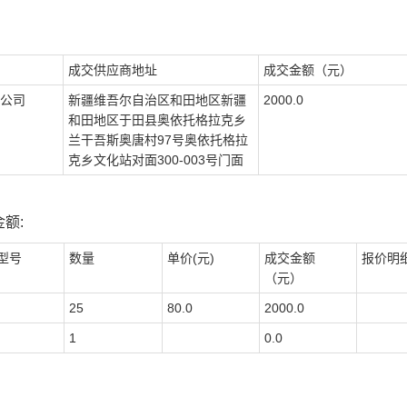
成交供应商地址
成交金额（元）
公司
新疆维吾尔自治区和田地区新疆
2000.0
和田地区于田县奥依托格拉克乡
兰干吾斯奥唐村97号奥依托格拉
克乡文化站对面300-003号门面
额:
型号
数量
单价(元)
成交金额
报价明
（元）
25
80.0
2000.0
1
0.0