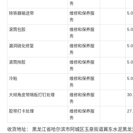
务
除铁器输送带
维修和保养服
5.
务
滚筒包胶
维修和保养服
5.
务
漏洞硫化修复
维修和保养服
5.
务
滚筒除胶
维修和保养服
5.
务
冷粘
维修和保养服
5.
务
大倾角皮带隔板打钉处理
维修和保养服
30
务
胶带打卡处理
维修和保养服
27
务
收货地址：
黑龙江省哈尔滨市阿城区玉泉街道冀东水泥黑龙