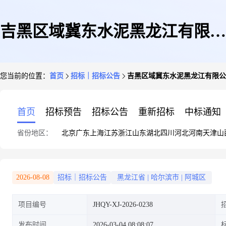
吉黑区域冀东水泥黑龙江有限公
您当前的位置：
首页
招标｜招标公告
吉黑区域冀东水泥黑龙江有限公
司输送带年度维修询比价
首页
招标预告
招标公告
重新招标
中标通知
省份地区：
北京
广东
上海
江苏
浙江
山东
湖北
四川
河北
河南
天津
山
2026-08-08
招标｜招标公告
黑龙江省
|
哈尔滨市
|
阿城区
项目编号
JHQY-XJ-2026-0238
发布时间
2026-03-04 08:08:07