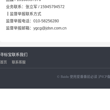
业务联系：张立军
/
15945794572
┃
监督举报联系方式
监督举报电话：
010-58256280
监督举报邮箱：
ygcg@jdsn.com.cn
寻标宝
联系我们
首页
联系客服
© Baidu
使用爱番番前必读
沪ICP备
NEW
HOT