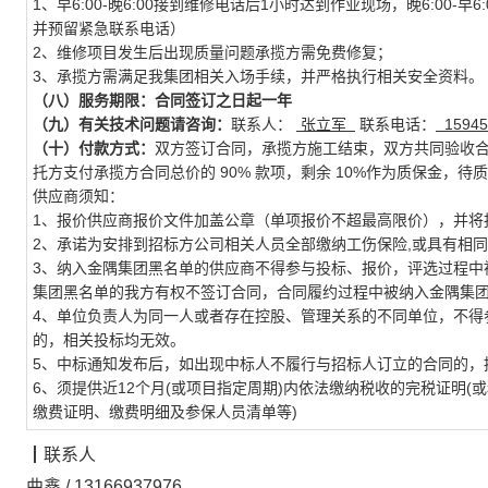
1、早6:00-晚6:00接到维修电话后1小时达到作业现场，晚6:00
并预留紧急联系电话）
2、维修项目发生后出现质量问题承揽方需免费修复；
3、承揽方需满足我集团相关入场手续，并严格执行相关安全资料。
（八）服务
期限：
合同签订之日起一年
（
九
）有关技术问题请咨询：
联系人：
张立军
联系电话：
15945
（十）
付款方式
：
双方签订合同，承揽方施工结束，双方共同验收合
托方支付承揽方合同总价的 90% 款项，剩余 10%作为质保金，
供应商须知：
1、报价供应商报价文件加盖公章（单项报价不超最高限价），并将
2、承诺为安排到招标方公司相关人员全部缴纳工伤保险,或具有相
3、纳入金隅集团黑名单的供应商不得参与投标、报价，评选过程中
集团黑名单的我方有权不签订合同，合同履约过程中被纳入金隅集
4、单位负责人为同一人或者存在控股、管理关系的不同单位，不得
的，相关投标均无效。
5、中标通知发布后，如出现中标人不履行与招标人订立的合同的，
6、须提供近12个月(或项目指定周期)内依法缴纳税收的完税证明(
缴费证明、缴费明细及参保人员清单等)
┃
联系人
曲鑫
/
13166937976