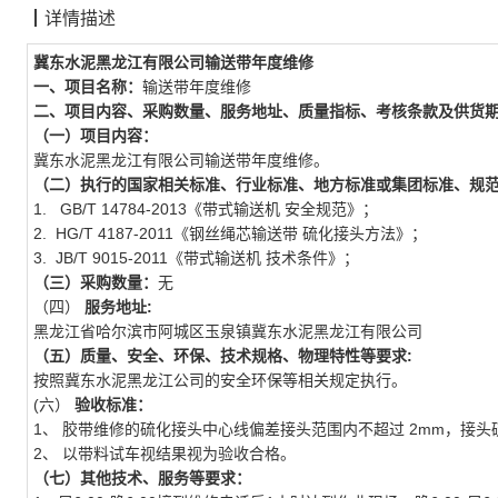
┃
详情描述
冀东水泥黑龙江有限公司输送带年度维修
一、项目名称：
输送带年度维修
二、项目内容、采购数量、
服务
地址、质量指标、考核条款及供货
（一）项目内容：
冀东水泥黑龙江有限公司输送带年度维修。
（二）执行的国家相关标准、行业标准、地方标准或集团标准、规
1. GB/T 14784-2013《带式输送机 安全规范》；
2. HG/T 4187-2011《钢丝绳芯输送带 硫化接头方法》；
3. JB/T 9015-2011《带式输送机 技术条件》；
（三）采购数量：
无
（四）
服务
地址:
黑龙江省哈尔滨市阿城区玉泉镇冀东水泥黑龙江有限公司
（五）质量、安全、环保、技术规格、物理特性等要求:
按照冀东水泥黑龙江公司的安全环保等相关规定执行。
(六）
验收标准：
1、 胶带维修的硫化接头中心线偏差接头范围内不超过 2mm，接
2、 以带料试车视结果视为验收合格。
（
七）
其他技术、服务等要求：