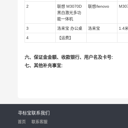
2
联想 M3070D
联想/lenovo
M30
黑白激光多功
能一体机
3
洛来宝 办公桌
洛来宝
1.4
4
【运费】
六、保证金金额、收款银行、用户名及卡号:
七、其他补充事宜:
寻标宝
联系我们
首页
联系客服