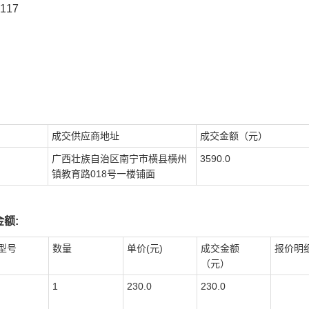
117
成交供应商地址
成交金额（元）
广西壮族自治区南宁市横县横州
3590.0
镇教育路018号一楼铺面
额:
型号
数量
单价(元)
成交金额
报价明
（元）
1
230.0
230.0