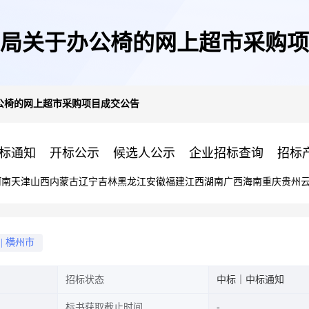
局关于办公椅的网上超市采购项
公椅的网上超市采购项目成交公告
标通知
开标公示
候选人公示
企业招标查询
招标
河南
天津
山西
内蒙古
辽宁
吉林
黑龙江
安徽
福建
江西
湖南
广西
海南
重庆
贵州
|
横州市
招标状态
中标｜中标通知
标书获取截止时间