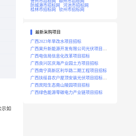
贺州市招标网
柳州市招标网
防城港市招标网
河池市招标网
桂林市招标网
钦州市招标网
最新采购项目
广西2023年旱改水项目招标
广西昊升新能源开发有限公司光伏项目招
标
广西电信局信息化改革项目招标
广西良兴区庆海产业园土方项目招标
广西南宁高新区利华路二期工程项目招标
广西扶绥县农户屋顶安装光伏项目招标公
告
广西宾阳生态南山陵园项目招标
广西绿色能源零碳电力产业链项目招标
公示如