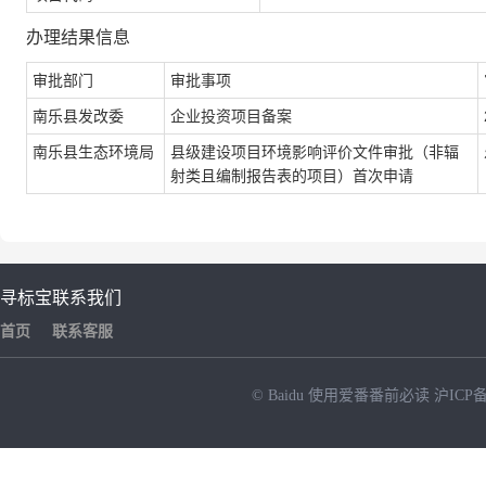
办理结果信息
审批部门
审批事项
南乐县发改委
企业投资项目备案
南乐县生态环境局
县级建设项目环境影响评价文件审批（非辐
射类且编制报告表的项目）首次申请
寻标宝
联系我们
首页
联系客服
© Baidu
使用爱番番前必读
沪ICP备
NEW
HOT