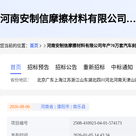
河南安制信摩擦材料有限公司年
您当前的位置：
首页
河南安制信摩擦材料有限公司年产70万套汽车
产70万套汽车刹车片迁建项目
首页
招标预告
招标公告
重新招标
中标通知
省份地区：
北京
广东
上海
江苏
浙江
山东
湖北
四川
河北
河南
天津
山
2026-08-06
河南省
|
濮阳市
|
南乐县
项目编号
2508-410923-04-01-574173
发布时间
2026-01-05 14:43:34