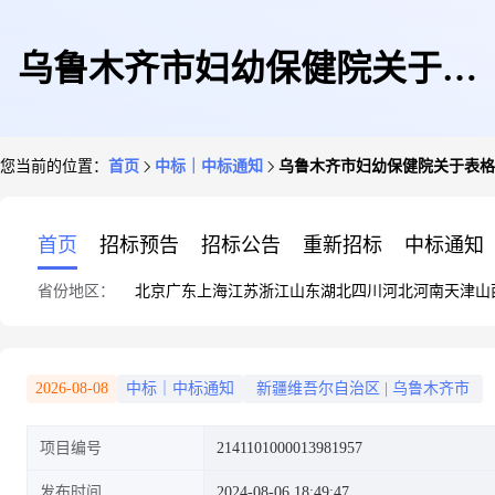
乌鲁木齐市妇幼保健院关于表
您当前的位置：
首页
中标｜中标通知
乌鲁木齐市妇幼保健院关于表格
格、文头及其他类印刷服务的框
首页
招标预告
招标公告
重新招标
中标通知
省份地区：
北京
广东
上海
江苏
浙江
山东
湖北
四川
河北
河南
天津
山
架协议采购项目成交公告
2026-08-08
中标｜中标通知
新疆维吾尔自治区
|
乌鲁木齐市
项目编号
2141101000013981957
发布时间
2024-08-06 18:49:47