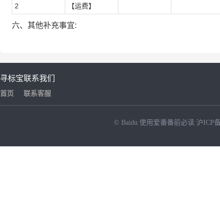
2
【运费】
六、其他补充事宜:
寻标宝
联系我们
首页
联系客服
© Baidu
使用爱番番前必读
沪ICP备
NEW
HOT