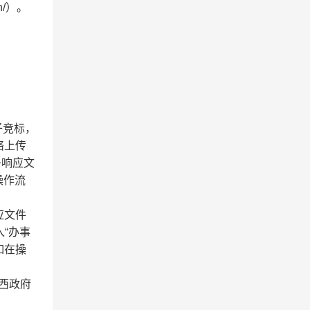
n/）。
电子竞标，
络上传
子响应文
操作流
应文件
“办事
如在操
西政府