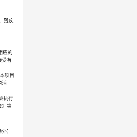
、残疾
相应的
接受有
本项目
购活
失信被执行
法》第
除外）