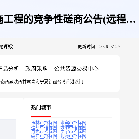
工程的竞争性磋商公告(远程异
地评标)
更新时间：2026-07-29
产品分析
政府采购
公共资源交易中心
云南
西藏
陕西
甘肃
青海
宁夏
新疆
台湾
香港
澳门
热门城市
玉林市招标网
来宾市招标网
梧州市招标网
贵港市招标网
百色市招标网
南宁市招标网
崇左市招标网
北海市招标网