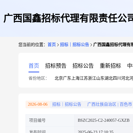
广西国鑫招标代理有限责任公
您当前的位置：
首页
招标｜招标公告
广西国鑫招标代理有
首页
招标预告
招标公告
重新招标
中
省份地区：
北京
广东
上海
江苏
浙江
山东
湖北
四川
河北
2026-08-06
招标｜招标公告
广西壮族自治区
|
百色市
项目编号
BSZC2025-C2-240057-GXZB
发布时间
2025-06-23 17:10:35