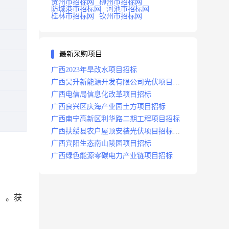
贺州市招标网
柳州市招标网
防城港市招标网
河池市招标网
桂林市招标网
钦州市招标网
最新采购项目
广西2023年旱改水项目招标
广西昊升新能源开发有限公司光伏项目招
标
广西电信局信息化改革项目招标
广西良兴区庆海产业园土方项目招标
广西南宁高新区利华路二期工程项目招标
广西扶绥县农户屋顶安装光伏项目招标公
告
广西宾阳生态南山陵园项目招标
广西绿色能源零碳电力产业链项目招标
/）。
获