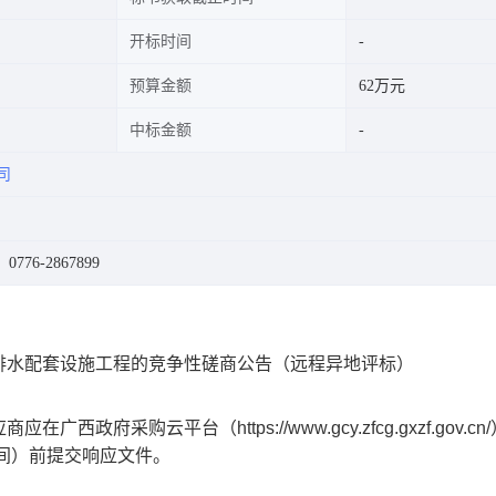
开标时间
预算金额
62万元
中标金额
司
776-2867899
排水配套设施工程的竞争性磋商公告（远程异地评标）
应商应在
广西政府采购云平台（https://www.gcy.zfcg.gxzf.gov.cn
间）前提交响应文件。