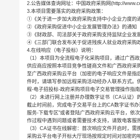
2.公告媒体查询网址：中国政府采购网(http://www.ccgp
3.本项目需要落实的政府采购政策：
①《关于进一步加大政府采购支持中小企业力度的通知
②《政府采购促进中小企业发展管理办法》的通知（财
③《财政部、司法部关于政府采购支持监狱企业发展有
④《三部门联合发布关于促进残疾人就业政府采购政策
4.在线响应（电子投标）说明：
（1）本项目为全流程电子化采购项目，通过广西政府采购云平台（
供应商应按照本项目竞争性磋商文件和广西政府采
至广西政府采购云平台（加密的电子响应文件是指后
件时，请填写参加远程采购活动经办人联系方式。供
程-电子招投标-政府采购项目电子交易管理操作指南
（2）未进行网上注册并办理数字证书（CA认证）
截止时间前，完成电子交易平台上的CA数字证书办
服务-下载专区”或者登陆广西政府采购云平台，依次
作过程中遇到问题或者需要技术支持，请致电客服热线
（3）CA证书在线解密：首次响应文件开启时，需
采购云平台电子开标大厅现场按规定时间对加密的