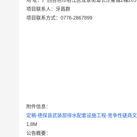
地 址：
广西百色市右江区龙景街道长乐星城2幢205
项目联系人：
牙昌群
项目联系方式：
0776-2867899
附件信息：
定稿-德保县武装部排水配套设施工程-竞争性磋商文件
1.8M
公告概要：