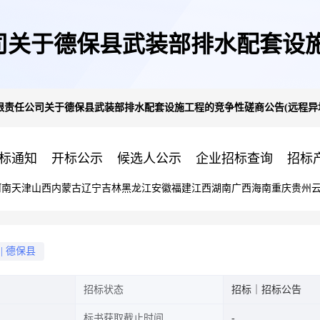
司关于德保县武装部排水配套设施
限责任公司关于德保县武装部排水配套设施工程的竞争性磋商公告(远程异
地评标)
标通知
开标公示
候选人公示
企业招标查询
招标
河南
天津
山西
内蒙古
辽宁
吉林
黑龙江
安徽
福建
江西
湖南
广西
海南
重庆
贵州
|
德保县
招标状态
招标｜招标公告
标书获取截止时间