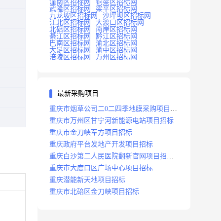
潼南区招标网
铜梁区招标网
武隆区招标网
梁平区招标网
九龙坡区招标网
沙坪坝区招标网
江北区招标网
大渡口区招标网
北碚区招标网
南岸区招标网
綦江区招标网
黔江区招标网
巴南区招标网
渝北区招标网
大足区招标网
渝中区招标网
涪陵区招标网
万州区招标网
最新采购项目
重庆市烟草公司二0二四季地膜采购项目招
标公告
重庆市万州区甘宁河新能源电站项目招标
重庆市金刀峡军方项目招标
重庆政府平台发地产开发项目招标
重庆白沙第二人民医院翻新官网项目招标
公告
重庆市大度口区广场中心项目招标
重庆潜能新天地项目招标
重庆市北碚区金刀峡项目招标