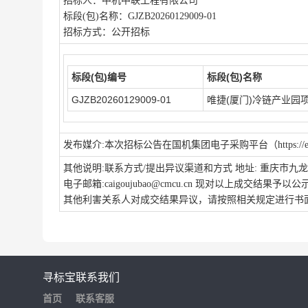
招标人：中机中联工程有限公司
标段
(包)名称：GJZB20260129009-01
招标方式：公开招标
标段(包)编号
标段(包)名称
GJZB20260129009-01
唯捷(厦门)冷链产业园
发布媒介
:本次招标公告在国机集团电子采购平台（https://ep
其他说明
:联系方式/提出异议渠道和方式 地址: 重庆市九龙坡
电子邮箱:caigoujubao@cmcu.cn 现对以上成交结果
其他利害关系人对成交结果异议，请按照相关规定进行书
寻标宝
联系我们
首页
联系客服