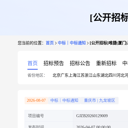
[公开招
您当前的位置：
首页
中标｜中标通知
[公开招标]唯捷(厦
首页
招标预告
招标公告
重新招标
中
省份地区：
北京
广东
上海
江苏
浙江
山东
湖北
四川
河北
2026-08-07
中标｜中标通知
重庆市
|
九龙坡区
项目编号
GJZB20260129009
发布时间
2026-04-07 00:00:00