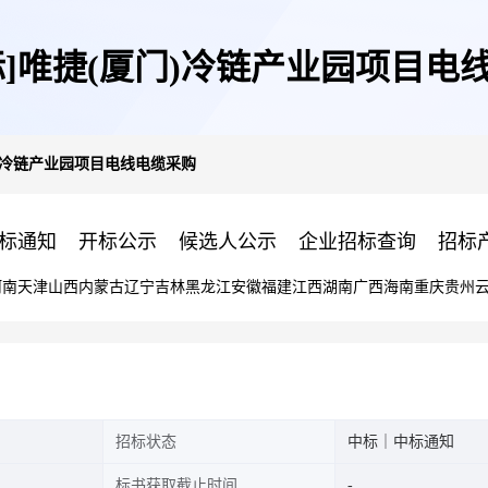
标]唯捷(厦门)冷链产业园项目电
门)冷链产业园项目电线电缆采购
标通知
开标公示
候选人公示
企业招标查询
招标
河南
天津
山西
内蒙古
辽宁
吉林
黑龙江
安徽
福建
江西
湖南
广西
海南
重庆
贵州
招标状态
中标｜中标通知
标书获取截止时间