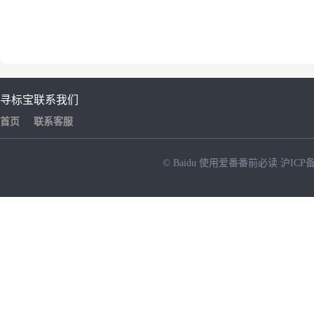
寻标宝
联系我们
首页
联系客服
© Baidu
使用爱番番前必读
沪ICP备
NEW
HOT