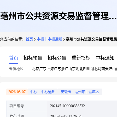
亳州市公共资源交易监督管理局
您当前的位置：
首页
中标｜中标通知
亳州市公共资源交易监督管理局
关于粉盒的网上超市采购项目成
首页
招标预告
招标公告
重新招标
中标通知
省份地区：
北京
广东
上海
江苏
浙江
山东
湖北
四川
河北
河南
天津
山
交公告
2026-08-07
中标｜中标通知
安徽省
|
亳州市
|
谯城区
项目编号
2021451000000356532
发布时间
2023-12-19 12:26:54