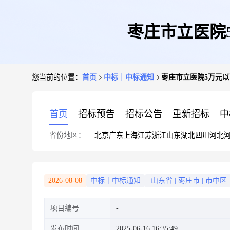
枣庄市立医院
您当前的位置：
首页
中标｜中标通知
枣庄市立医院5万元
首页
招标预告
招标公告
重新招标
中
省份地区：
北京
广东
上海
江苏
浙江
山东
湖北
四川
河北
2026-08-08
中标｜中标通知
山东省
|
枣庄市
|
市中区
项目编号
发布时间
2025-06-16 16:35:49