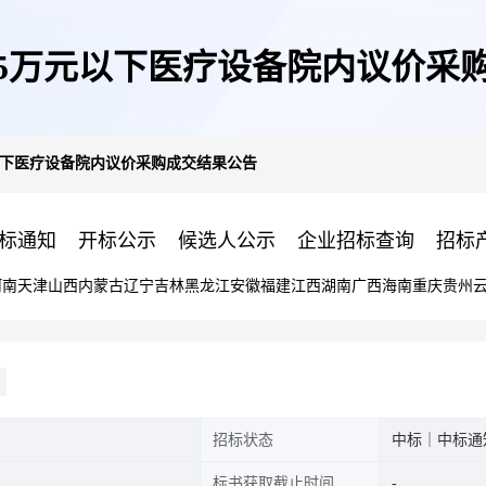
5万元以下医疗设备院内议价采
以下医疗设备院内议价采购成交结果公告
标通知
开标公示
候选人公示
企业招标查询
招标
河南
天津
山西
内蒙古
辽宁
吉林
黑龙江
安徽
福建
江西
湖南
广西
海南
重庆
贵州
招标状态
中标｜中标通
标书获取截止时间