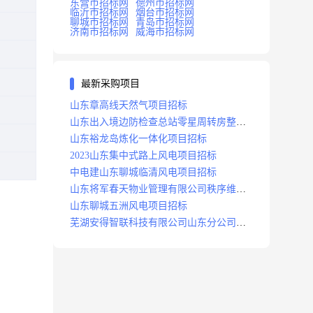
东营市招标网
德州市招标网
临沂市招标网
烟台市招标网
聊城市招标网
青岛市招标网
济南市招标网
威海市招标网
最新采购项目
山东章高线天然气项目招标
山东出入境边防检查总站零星周转房整修
项目招标中标
山东裕龙岛炼化一体化项目招标
2023山东集中式路上风电项目招标
中电建山东聊城临清风电项目招标
山东将军春天物业管理有限公司秩序维护
服务项目招标公告
山东聊城五洲风电项目招标
芜湖安得智联科技有限公司山东分公司济
南地区快递项目招标公告