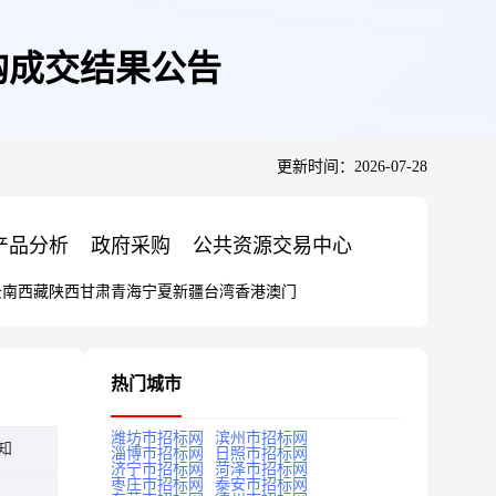
购成交结果公告
更新时间：2026-07-28
产品分析
政府采购
公共资源交易中心
云南
西藏
陕西
甘肃
青海
宁夏
新疆
台湾
香港
澳门
热门城市
潍坊市招标网
滨州市招标网
知
淄博市招标网
日照市招标网
济宁市招标网
菏泽市招标网
枣庄市招标网
泰安市招标网