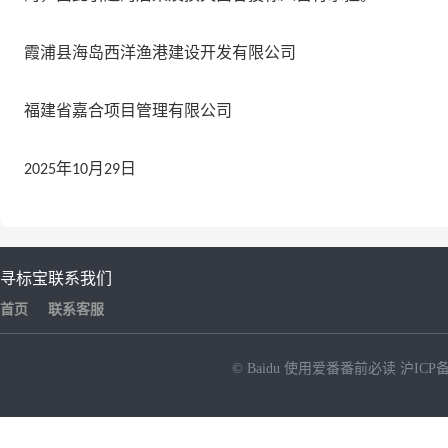
霞浦县海岛西洋渔港建设开发有限公司
福建省嘉合项目管理有限公司
年
月
日
2025
10
29
寻标宝
联系我们
首页
联系客服
© Baidu
使用爱番番前必读
沪ICP备
NEW
HOT