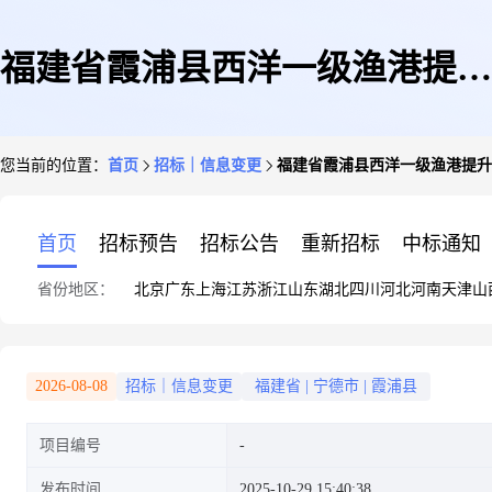
福建省霞浦县西洋一级渔港提升
您当前的位置：
首页
招标｜信息变更
福建省霞浦县西洋一级渔港提升改
改造和整治维护项目勘察设计答
首页
招标预告
招标公告
重新招标
中标通知
省份地区：
北京
广东
上海
江苏
浙江
山东
湖北
四川
河北
河南
天津
山
疑(1)[第(1)次答疑]
2026-08-08
招标｜信息变更
福建省
|
宁德市
|
霞浦县
项目编号
发布时间
2025-10-29 15:40:38