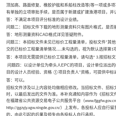
顶加高、路面修复、橡胶护舷和系船柱改造等
等一项或多项
)
有单独的立项审批手续，是否属于新建或扩建渔港项目，并
答：不满足本项目评分标准的设计业绩。
问题二：招标文件下载的地形测量资料只有图片格式，是否
答：
地形测量资料
CAD
格式
详见答疑附件。
问题三：本招标文件未见已标价工程量清单，投标文件
其他
“
交的已标价工程量清单情况
未勾选的，视为默认选择第
……
1
答：本项目无需提供已标价工程量清单，请勾选
“
按招标文
3.
问题四：以设计单位为牵头人
EPC
的项目，设计单位派出的
目的设计人员经验、资格
项目负责人
资格，可提供中标
①
”
答：可以。
招标文件涉及以上内容处均做相应修改。当招标文件、招标
时，以最后发出的文件为准。本补充通知内容作为《招标文
在福建省公共资源交易电子公共服务平台（
www.fjggfw.gov.cn
）上发布，各投标人应自行留
http://ggzyjy.xgw.ningde.gov.cn/
的，由此引起的后果及损失由各投标人自行承担。