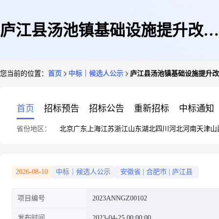
庐江县汤池镇基础设施提升改造
您当前的位置：
首页
中标｜候选人公示
庐江县汤池镇基础设施提升改
二期项目(汤池大道拓展区民
首页
招标预告
招标公告
重新招标
中标通知
省份地区：
北京
广东
上海
江苏
浙江
山东
湖北
四川
河北
河南
天津
山
宿)EPCO总承包项目见证书
2026-08-10
中标｜候选人公示
安徽省
|
合肥市
|
庐江县
项目编号
2023ANNGZ00102
发布时间
2023-04-25 00:00:00