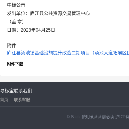
中标公示
发出单位：庐江县公共资源交易管理中心
（盖 章）
日期：2023年04月25日
附件:
庐江县汤池镇基础设施提升改造二期项目（汤池大道拓展区民宿
附件下载
寻标宝
联系我们
首页
联系客服
© Baidu
使用爱番番前必读
沪ICP备