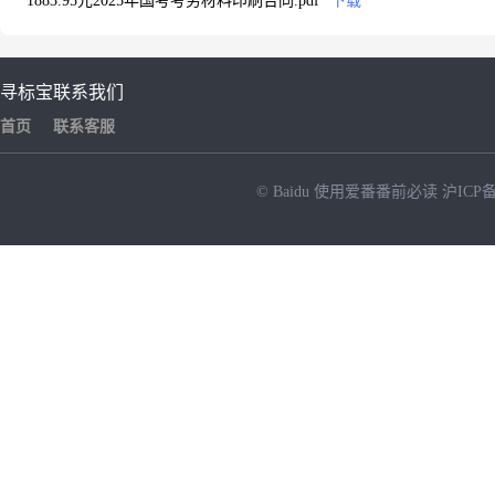
1883.95元2025年国考考务材料印刷合同.pdf
下载
寻标宝
联系我们
首页
联系客服
© Baidu
使用爱番番前必读
沪ICP备
NEW
HOT
暂时没有搜索结果…