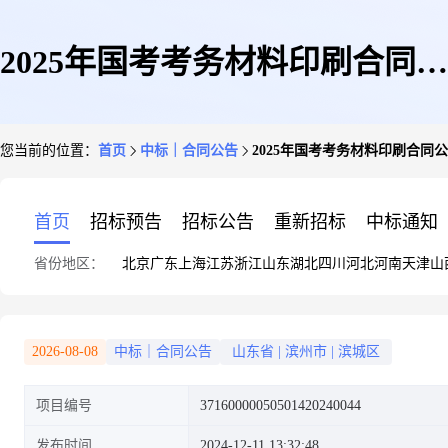
2025年国考考务材料印刷合同公
您当前的位置：
首页
中标｜合同公告
2025年国考考务材料印刷合同
示
首页
招标预告
招标公告
重新招标
中标通知
省份地区：
北京
广东
上海
江苏
浙江
山东
湖北
四川
河北
河南
天津
山
2026-08-08
中标｜合同公告
山东省
|
滨州市
|
滨城区
项目编号
37160000050501420240044
发布时间
2024-12-11 13:32:48