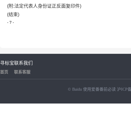
(附:法定代表人身份证正反面复印件)
(结束)
寻标宝
联系我们
首页
联系客服
© Baidu
使用爱番番前必读
沪ICP备
NEW
HOT