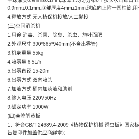
半球厚度0.9mm±0.1mm,球体上均匀分布6个狭长状出蜂口,出蜂
0.9mm±0.1mm,底部厚度4mm±1mm,球底向上附一圆柱筒,用
4.释放方式:无人植保机投放/人工抛投
(三)空间消杀机
1.用途:消毒、杀菌、除臭、杀虫、施叶面肥
2.外观尺寸:390*865*940mm(不含出雾管)
3.机身重量:55kg
4.喷雾量:6.5L/h
5.出雾直径:15-20m
6.出雾方式:双向喷头
7.加液方式:桶内加药液和助剂
8.输入电压:220V50Hz
9.额定功率:1900W
(四)全降解黄板
1、符合GB/T 24689.4-2009《植物保护机械 诱虫板
告复印件加盖供应商鲜章);