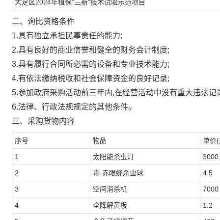
大足区2024年植保“三新”技术试验示范项目
二、询比资格条件
1.具有独立承担民事责任的能力;
2.具有良好的商业信誉和健全的财务会计制度;
3.具有履行合同所必需的设备和专业技术能力;
4.有依法缴纳税收和社会保障资金的良好记录;
5.参加政府采购活动前三年内,在经营活动中没有重大违法记录
6.法律、行政法规规定的其他条件。
三、采购货物内容
序号
物品
单价(
1
太阳能杀虫灯
3000
2
毒·赤眼蜂杀虫球
4.5
3
空间消杀机
7000
4
全降解黄板
1.2