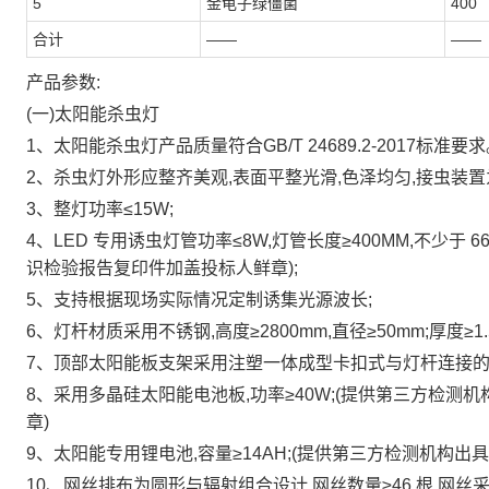
5
金龟子绿僵菌
400
合计
——
——
产品参数:
(一)太阳能杀虫灯
1、太阳能杀虫灯产品质量符合GB/T 24689.2-2017标准要
2、杀虫灯外形应整齐美观,表面平整光滑,色泽均匀,接虫装
3、整灯功率≤15W;
4、LED 专用诱虫灯管功率≤8W,灯管长度≥400MM,不少于 6
识检验报告复印件加盖投标人鲜章);
5、支持根据现场实际情况定制诱集光源波长;
6、灯杆材质采用不锈钢,高度≥2800mm,直径≥50mm;厚度≥1.
7、顶部太阳能板支架采用注塑一体成型卡扣式与灯杆连接的
8、采用多晶硅太阳能电池板,功率≥40W;(提供第三方检测机
章)
9、太阳能专用锂电池,容量≥14AH;(提供第三方检测机构出具
10、网丝排布为圆形与辐射组合设计,网丝数量≥46 根,网丝采