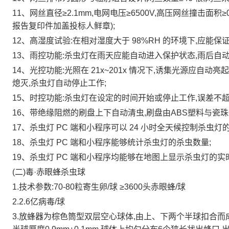
11、网丝直径≥2.1mm,电网电压≥6500V,高压网丝撞击面积≥
报告复印件加盖投标人鲜章);
12、高湿度试验:在相对湿度大于 98%RH 的环境下,应能保
13、雨控功能:杀虫灯在雨天应能自动进入保护状态,雨后自动
14、光控功能:光照在 21x~201x 情况下,诱集光源应自动亮起
熄灭,杀虫灯自动停止工作;
15、时控功能:杀虫灯在设定的时间开始或停止工作,误差不超过 
16、带绝缘阻燃的刷盘上下自动清虫,刷盘由ABS塑料与瓷
17、杀虫灯 PC 端和小程序可以 24 小时全天候控制杀虫
18、杀虫灯 PC 端和小程序能够统计杀虫灯的杀虫数量;
19、杀虫灯 PC 端和小程序均能够在地图上显示杀虫灯的
(二)毒·赤眼蜂杀虫球
1.技术参数:70-80粒寄生卵/球
≥3600头赤眼蜂/球
2.2.6亿病毒/球
3.放蜂器为棕色筒型双层空心球体,由上、下两个半球扣合而成。放蜂