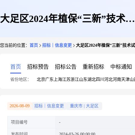
大足区2024年植保“三新”技术试
您当前的位置：
首页
招标｜信息变更
大足区2024年植保“三新”技术
验示范项目
首页
招标预告
招标公告
重新招标
中标通知
省份地区：
北京
广东
上海
江苏
浙江
山东
湖北
四川
河北
河南
天津
山
2026-08-09
招标｜信息变更
重庆市
|
大足区
项目编号
发布时间
2024-03-26 00:00:00