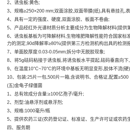
2、诱虫板:黄色;
3、规格≥250×200 mm;双面涂胶,双面带膜(纸),具有悬挂孔,
4、具有一定的强度、硬度,双面涂胶、板面不卷曲;
5、产品经红外光谱材质分析主要成分为生物降解材料(提供
6、诱虫板基板为可降解材料,生物堆肥降解性能符合国家标准GB/
力的测定,90d降解率≥80%(提供第三方检测机构出具的检测
7、单面胶厚度:0.03-0.05mm;拆分中无脱胶现象;
8、将5g砝码粘接于诱虫板,将诱虫板水平提起,砝码垂直向下,5
9、在温度10°C~70°C的环境中基板无明显变形,胶体不流(硬
10、包装:25片一包,500片一箱,含说明书、合格证,配置≥
(五)金龟子绿僵菌
1、总有效成分含量:≥100亿孢子/毫升;
2、剂型:油悬浮剂或悬浮剂;
3、规格:1000毫升/瓶
5、提供农药三证(农药登记证、标准证、生产许可证或农药
四、服务期