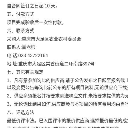
自合同签订之日起
10
天。
五、付款方式
项目完成验收后一次性付款。
六、联系方式
采购人:重庆市大足区农业农村委员会
联系人:雷老师
电
话:023-43722164
地
址:重庆市大足区棠香街道二环南路897号
七、其它有关规定
1、凡有意参加询比的供应商,请于公告发布之日起至报名截
以及变更公告等询比前公布的所有项目资料,无论供应商下载
2、供应商须报名并按要求寄送响应文件,未按要求提供的为
3、无论询比结果如何,供应商参与本项目的所有费用均由自
八、评选方法
最低价评审法。已入围评审的报价供应商,选择报价最低的成