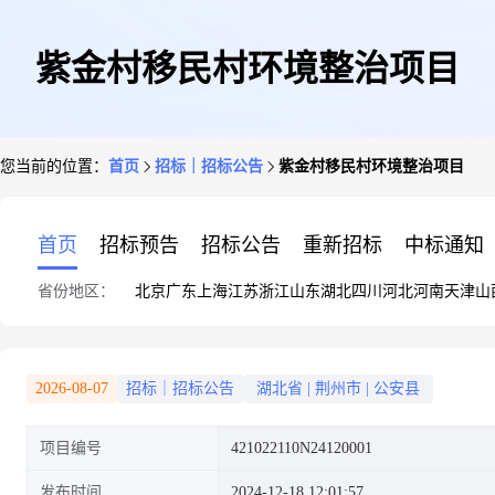
紫金村移民村环境整治项目
您当前的位置：
首页
招标｜招标公告
紫金村移民村环境整治项目
首页
招标预告
招标公告
重新招标
中标通知
省份地区：
北京
广东
上海
江苏
浙江
山东
湖北
四川
河北
河南
天津
山
2026-08-07
招标｜招标公告
湖北省
|
荆州市
|
公安县
项目编号
421022110N24120001
发布时间
2024-12-18 12:01:57