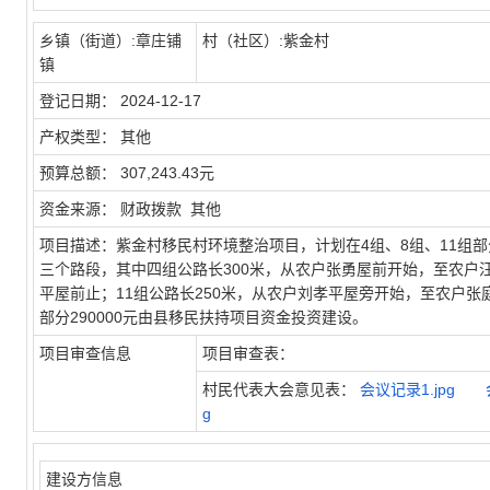
乡镇（街道）:
章庄铺
村（社区）:
紫金村
镇
登记日期：
2024-12-17
产权类型：
其他
预算总额：
307,243.43元
资金来源：
财政拨款 其他
项目描述：
紫金村移民村环境整治项目，计划在4组、8组、11组部分
三个路段，其中四组公路长300米，从农户张勇屋前开始，至农户
平屋前止；11组公路长250米，从农户刘孝平屋旁开始，至农户张庭军屋
部分290000元由县移民扶持项目资金投资建设。
项目审查信息
项目审查表：
村民代表大会意见表：
会议记录1.jpg
g
建设方信息