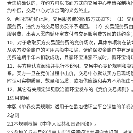
合违约确认的，守约方可以书面方式向交易中心申请强制执
约补偿，交易中心对该合同的义务终止。
9、合同违约终止后，交易服务费的收取方式如下：（1）
服务费，违约方的交易服务费不予退回。（2）交易服务费
服务费，出卖人需向循环宝支付与交易服务费等额的违约金
10、对于收取买方交易服务费的竞价场次，具体事项将在
从买方资金账户的可用余额中扣除，请确保资金账户中有足
务费逾期半年未扣款成功，且循环宝追索不成时，循环宝将
11、买方应认真阅读并执行本说明、交易中心竞价规则和
系。买方一旦在竞价过程中出价，交易中心默认买方已现场
时认可实物质量、数量和品质，欧冶供应链和卖方不承担由
12、其它有关规定详见欧冶循环宝发布的《竞价交易规则》
1适用范围
本版《单卷交易规则》适用于在欧冶循环宝平台销售的单卷
2总则
2.1本规则根据《中华人民共和国合同法》。
2.2参加单卷交易的当事人应当仔细阅读并遵守本规则，对