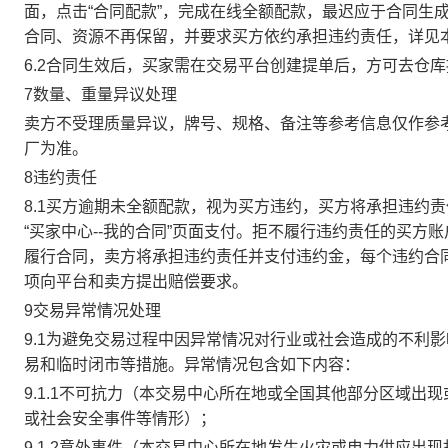
面，点击“合同配款”，完成在线全额配款，最迟应于合同生成当
合同、资源不再保留，并要求买方依约承担违约责任，详见
6.2合同生效后，买家需在交易平台创建提单后，方可去仓
7数量、重量异议处理
卖方不受理质量异议，牌号、规格、备注等参考信息仅作参
厂为准。
8违约责任
8.1买方逾期未全额配款，视为买方违约，买方将承担违约
“买家中心--我的合同”页面支付。拒不履行违约责任的买
履行合同，卖方将承担违约责任并支付违约金，每个违约合同
项向平台和卖方提出赔偿要求。
9交易异常情况处理
9.1为避免交易过程中因异常情况对行业或社会造成的不利
易和临时闭市等措施。异常情况包含如下内容：
9.1.1不可抗力（本交易中心所在地或全国其他部分区域
或社会安全事件等情形）；
9.1.2意外事件（本交易中心所在地发生火灾或电力供应出