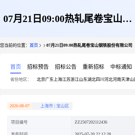
07月21日09:00热轧尾卷宝山钢
您当前的位置：
首页
07月21日09:00热轧尾卷宝山钢铁股份有限公司
铁股份有限公司
首页
招标预告
招标公告
重新招标
中标通知
省份地区：
北京
广东
上海
江苏
浙江
山东
湖北
四川
河北
河南
天津
山
2026-08-07
上海市
|
宝山区
项目编号
ZZ2507202112436
发布时间
2025-07-20 22:12:28