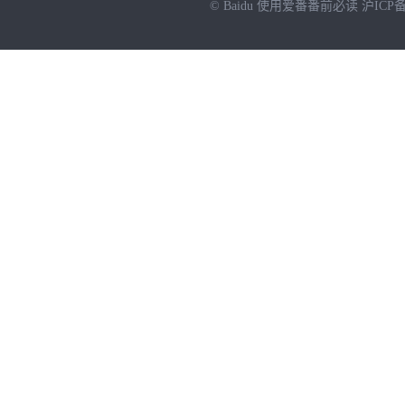
© Baidu
使用爱番番前必读
沪ICP备
NEW
HOT
暂时没有搜索结果…