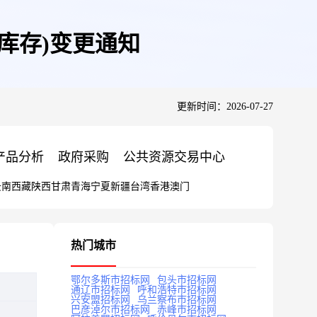
全库存)变更通知
更新时间：2026-07-27
产品分析
政府采购
公共资源交易中心
云南
西藏
陕西
甘肃
青海
宁夏
新疆
台湾
香港
澳门
热门城市
鄂尔多斯市招标网
包头市招标网
通辽市招标网
呼和浩特市招标网
兴安盟招标网
乌兰察布市招标网
巴彦淖尔市招标网
赤峰市招标网