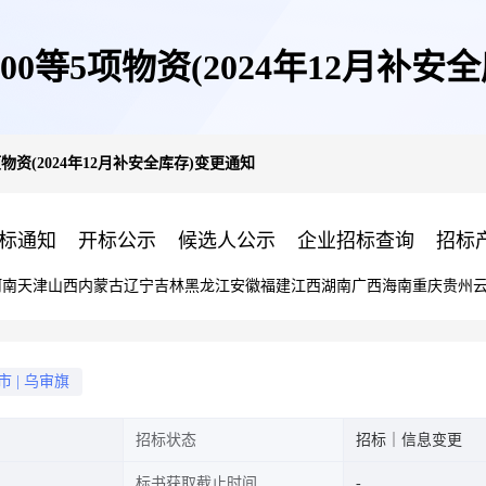
100等5项物资(2024年12月补安
项物资(2024年12月补安全库存)变更通知
标通知
开标公示
候选人公示
企业招标查询
招标
河南
天津
山西
内蒙古
辽宁
吉林
黑龙江
安徽
福建
江西
湖南
广西
海南
重庆
贵州
市
|
乌审旗
招标状态
招标｜信息变更
标书获取截止时间