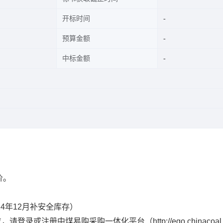
开标时间
预算金额
中标金额
价。
24年12月补安全库存）
或注册中煤易购采购一体化平台（http://ego.chinacoal.