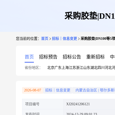
采购胶垫|DN
您当前的位置：
首页
招标｜信息变更
采购胶垫|DN100等5
首页
招标预告
招标公告
重新招标
中
省份地区：
北京
广东
上海
江苏
浙江
山东
湖北
四川
河北
2026-08-07
招标｜信息变更
内蒙古自治区
|
鄂尔多斯
项目编号
XJ20241206121
发布时间
2024-12-29 09:01:23