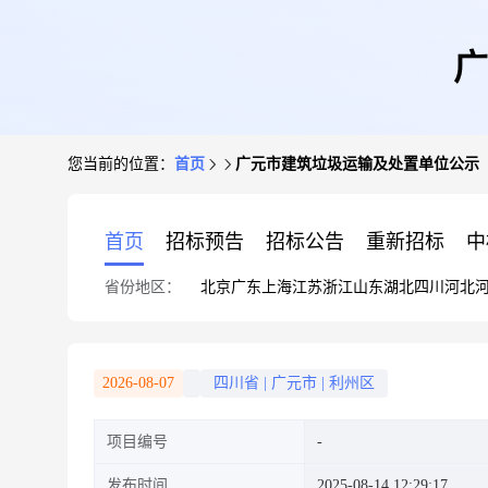
广
您当前的位置：
首页
广元市建筑垃圾运输及处置单位公示
首页
招标预告
招标公告
重新招标
中
省份地区：
北京
广东
上海
江苏
浙江
山东
湖北
四川
河北
2026-08-07
四川省
|
广元市
|
利州区
项目编号
发布时间
2025-08-14 12:29:17