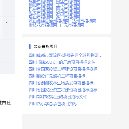
成都市招标网
内江市招标网
德阳市招标网
宜宾市招标网
巴中市招标网
南充市招标网
雅安市招标网
泸州市招标网
眉山市招标网
遂宁市招标网
凉山彝族自治州招标网
达州市招标网
攀枝花市招标网
广元市招标网
最新采购项目
四川成都市双流区/成都先导全球药物研发
生产基地(一期)(dj)项目招标标段
四川邛崃5亿以上的厂房项目招标文件
四川省国家投资工程建设项目招标投标
四川能投广元燃机工程项目招标
四川省剑阁农林生物质发电项目招标
四川省国家投资工程建设项目招标投标
2008年版
四川邛崃5亿以上的项目招标文件
城市建
四川路小学总承包项目招标