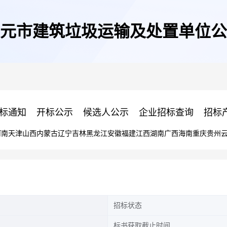
元市建筑垃圾运输及处置单位公
标通知
开标公示
候选人公示
企业招标查询
招标
河南
天津
山西
内蒙古
辽宁
吉林
黑龙江
安徽
福建
江西
湖南
广西
海南
重庆
贵州
招标状态
标书获取截止时间