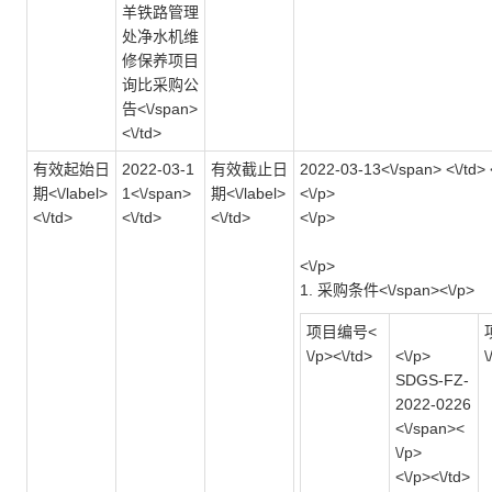
羊铁路管理
处净水机维
修保养项目
询比采购公
告<\/span>
<\/td>
有效起始日
2022-03-1
有效截止日
2022-03-13<\/span> <\/td> <
期<\/label>
1<\/span>
期<\/label>
<\/p>
<\/td>
<\/td>
<\/td>
<\/p>
<\/p>
1. 采购条件<\/span><\/p>
项目编号<
\/p><\/td>
<\/p>
\
SDGS-FZ-
2022-0226
<\/span><
\/p>
<\/p><\/td>