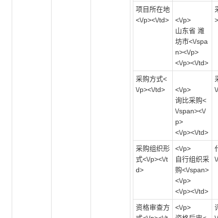
项目所在地
<\/p><\/td>
<\/p>
>
山东省 潍
坊市<\/spa
n><\/p>
<\/p><\/td>
采购方式<
\/p><\/td>
<\/p>
\
询比采购<
\/span><\/
p>
<\/p><\/td>
采购组织形
<\/p>
式<\/p><\/t
自行组织采
\
d>
购<\/span>
<\/p>
<\/p><\/td>
资格审查方
<\/p>