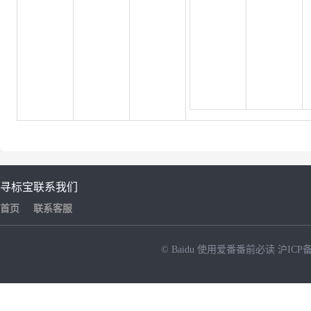
寻标宝
联系我们
首页
联系客服
© Baidu
使用爱番番前必读
沪ICP备
NEW
HOT