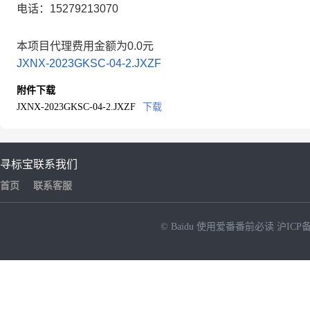
电话：
15279213070
本项目代理费用金额为0.0元
JXNX-2023GKSC-04-2.JXZF
附件下载
JXNX-2023GKSC-04-2.JXZF
下载
寻标宝
联系我们
首页
联系客服
© Baidu
使用爱番番前必读
沪ICP备
NEW
HOT