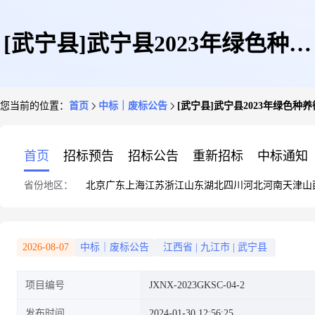
[武宁县]武宁县2023年绿色种养
您当前的位置：
首页
中标｜废标公告
[武宁县]武宁县2023年绿色
循环农业试点项目二包流标公示
首页
招标预告
招标公告
重新招标
中标通知
省份地区：
北京
广东
上海
江苏
浙江
山东
湖北
四川
河北
河南
天津
山
2026-08-07
中标｜废标公告
江西省
|
九江市
|
武宁县
项目编号
JXNX-2023GKSC-04-2
发布时间
2024-01-30 12:56:25