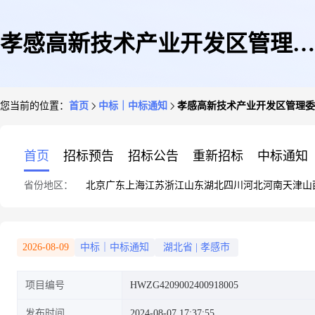
孝感高新技术产业开发区管理委
您当前的位置：
首页
中标｜中标通知
孝感高新技术产业开发区管理委
员会普通复印纸协议定点结果公
首页
招标预告
招标公告
重新招标
中标通知
省份地区：
北京
广东
上海
江苏
浙江
山东
湖北
四川
河北
河南
天津
山
告
2026-08-09
中标｜中标通知
湖北省
|
孝感市
项目编号
HWZG4209002400918005
发布时间
2024-08-07 17:37:55