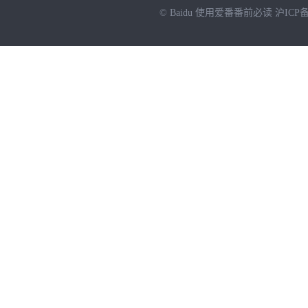
© Baidu
使用爱番番前必读
沪ICP备
NEW
HOT
暂时没有搜索结果…