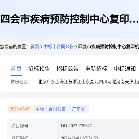
四会市疾病预防控制中心复印机
您当前的位置：
首页
中标｜合同公告
四会市疾病预防控制中心复印机
直接订购采购合同
首页
招标预告
招标公告
重新招标
中标通知
省份地区：
北京
广东
上海
江苏
浙江
山东
湖北
四川
河北
河南
天津
山
2026-08-09
中标｜合同公告
广东省
项目编号
DD-2022-739677
发布时间
2022-12-01 07:24:52