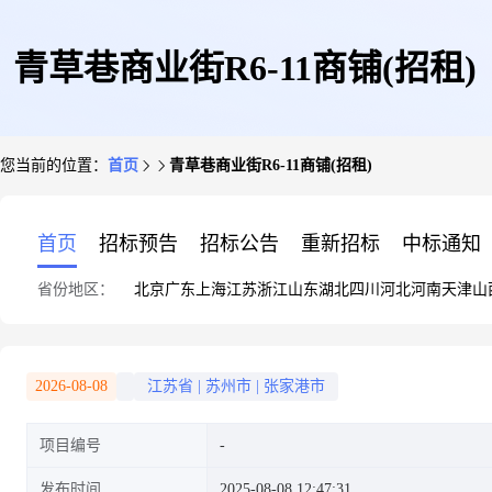
青草巷商业街R6-11商铺(招租)
您当前的位置：
首页
青草巷商业街R6-11商铺(招租)
首页
招标预告
招标公告
重新招标
中标通知
省份地区：
北京
广东
上海
江苏
浙江
山东
湖北
四川
河北
河南
天津
山
2026-08-08
江苏省
|
苏州市
|
张家港市
项目编号
发布时间
2025-08-08 12:47:31