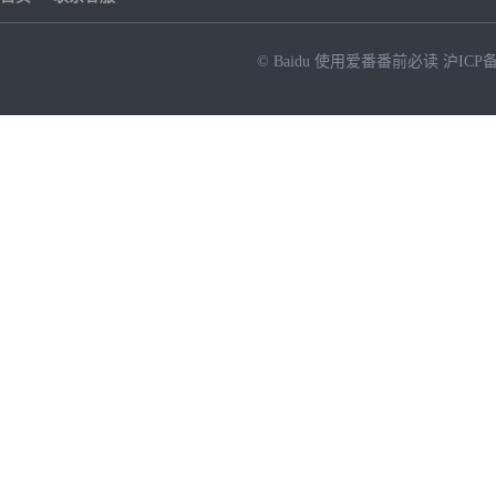
© Baidu
使用爱番番前必读
沪ICP备
NEW
HOT
暂时没有搜索结果…