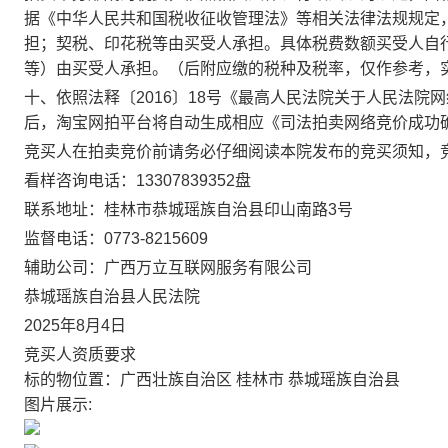
据《中华人民共和国税收征收管理法》等相关法律法规规定
担；契税、印花税等由买受人承担。具体税费数额买受人自
等）由买受人承担。（后附应缴的税种及税率，仅作参考，
十、依照法释〔
2016
〕
18
号《最高人民法院关于人民法院网
后，淘宝网拍平台将自动生成相应《司法拍卖网络竞价成功
竞买人在拍卖竞价前请务必仔细阅读本院发布的竞买须知，
看样咨询电话：
13307839352
盘
联系地址：桂林市恭城瑶族自治县印山南路
3
号
监督电话：
0773-8215609
辅助公司：广西万立互联网服务有限公司
恭城瑶族自治县人民法院
2025
年
8
月
4
日
竞买人资质要求
标的物位置：广西壮族自治区 桂林市 恭城瑶族自治县
图片展示: