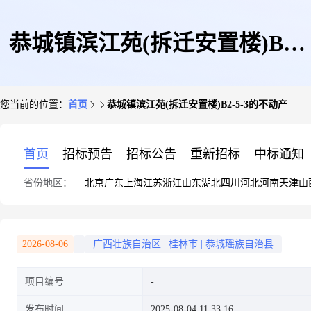
恭城镇滨江苑(拆迁安置楼)B2-
您当前的位置：
首页
恭城镇滨江苑(拆迁安置楼)B2-5-3的不动产
5-3的不动产
首页
招标预告
招标公告
重新招标
中标通知
省份地区：
北京
广东
上海
江苏
浙江
山东
湖北
四川
河北
河南
天津
山
2026-08-06
广西壮族自治区
|
桂林市
|
恭城瑶族自治县
项目编号
发布时间
2025-08-04 11:33:16