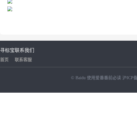
寻标宝
联系我们
首页
联系客服
© Baidu
使用爱番番前必读
沪ICP备
NEW
HOT