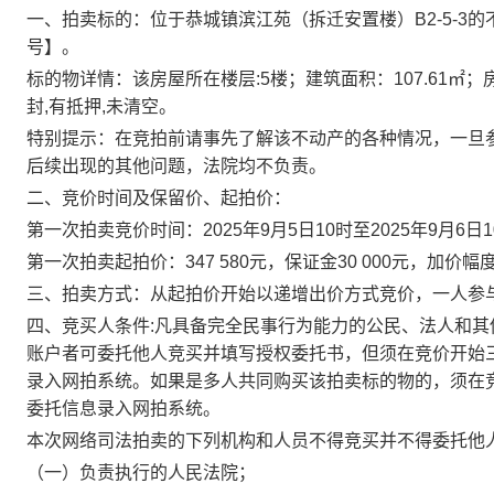
一、拍
卖标的：位于恭城镇滨江苑（拆迁安置楼）
B2-5-3
的
号】。
标的物详情：
该房屋所在楼层
:5
楼；建筑面积：
107.61
㎡；
封
,
有抵押
,
未清空。
特别提示：在竞拍前请事先了解该不动产的各种情况，一旦
后续出现的其他问题，法院均不负责。
二、竞价时间及保留价、起拍价：
第一次拍卖竞价时间：
2025
年
9
月
5
日
10
时至
2025
年
9
月
6
日
1
第一次拍卖起拍价：
347 580
元，保证金
30 000
元，加价幅
三、拍卖方式：从起拍价开始以递增出价方式竞价，一人参
四、竞买人条件
:
凡具备完全民事行为能力的公民、法人和其
账户者可委托他人竞买并填写授权委托书，但须在竞价开始
录入网拍系统。如果是多人共同购买该拍卖标的物的，须在
委托信息录入网拍系统。
本次网络司法拍卖的下列机构和人员不得竞买并不得委托他
（一）负责执行的人民法院；