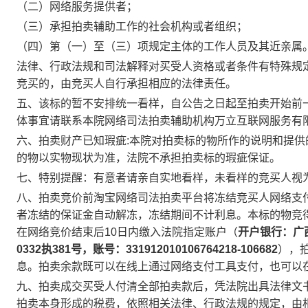
（二）网络服务提供者；
（三）承担拍卖辅助工作的社会机构或者组织；
（四）第（一）至（三）项规定主体的工作人员及其近亲属
法律、行政法规和司法解释对买受人资格或者条件有特殊规
竞买的，由竞买人自行承担相应的法律责任。
五、该标的暂不安排统一看样，自公告之日起至拍卖开始前
体事宜请联系本院网络司法拍卖辅助机构万立互联网服务有
六、拍卖财产已知瑕疵
:
本院对拍卖标的物所作的说明和提供
的物以实物现状为准，法院不承担拍卖标的瑕疵保证。
七、特别提醒：有意者请亲自实地看样，未看样的竞买人视
八、拍卖竞价前淘宝网络司法拍卖平台将冻结竞买人网络支
者冻结的保证金自动解冻，冻结期间不计利息。本标的物竞
在网络竞价结束后
10
日内缴入法院指定账户（
开户银行：广
0332
执
381
号，账号：
331912010106764218-106682
），
息。拍卖余款既可以在线上通过网络支付工具支付，也可以
九、拍卖成交买受人付清全部拍卖款后，凭法院出具法律文
拍卖本身形成的税费，依照相关法律、行政法规的规定，由