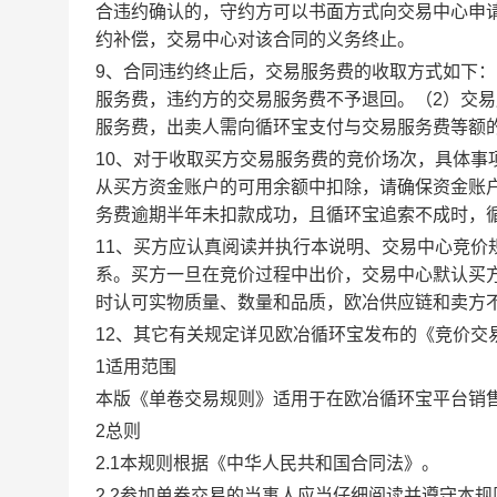
合违约确认的，守约方可以书面方式向交易中心申
约补偿，交易中心对该合同的义务终止。
9、合同违约终止后，交易服务费的收取方式如下
服务费，违约方的交易服务费不予退回。（2）交
服务费，出卖人需向循环宝支付与交易服务费等额
10、对于收取买方交易服务费的竞价场次，具体
从买方资金账户的可用余额中扣除，请确保资金账
务费逾期半年未扣款成功，且循环宝追索不成时，
11、买方应认真阅读并执行本说明、交易中心竞价
系。买方一旦在竞价过程中出价，交易中心默认买
时认可实物质量、数量和品质，欧冶供应链和卖方
12、其它有关规定详见欧冶循环宝发布的《竞价交
1适用范围
本版《单卷交易规则》适用于在欧冶循环宝平台销
2总则
2.1本规则根据《中华人民共和国合同法》。
2.2参加单卷交易的当事人应当仔细阅读并遵守本