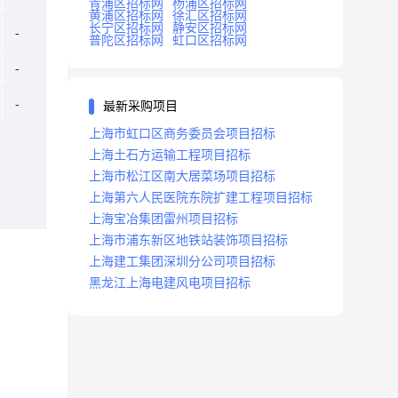
青浦区招标网
杨浦区招标网
黄浦区招标网
徐汇区招标网
长宁区招标网
静安区招标网
普陀区招标网
虹口区招标网
最新采购项目
上海市虹口区商务委员会项目招标
上海土石方运输工程项目招标
上海市松江区南大居菜场项目招标
上海第六人民医院东院扩建工程项目招标
上海宝冶集团雷州项目招标
上海市浦东新区地铁站装饰项目招标
上海建工集团深圳分公司项目招标
黑龙江上海电建风电项目招标