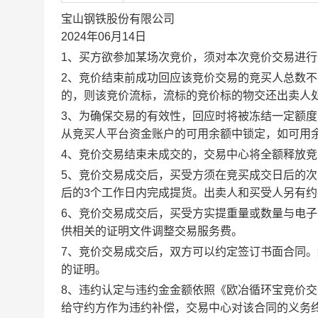
宝山钢铁股份有限公司
2024年06月14日
1、买方欲参加某场次竞价，须对本次竞价交易进
2、竞价结束前成功回应该竞价交易的竞买人总数不
的，则该竞价流标，流标的竞价标的物交还出卖人
3、为确保交易的有效性，回应时将被冻结一定额
从竞买人平台资金账户的可用余额中锁定，如可用
4、竞价交易结束未成交的，交易中心将全额释放
5、竞价交易成交后，买受方须在竞买成交日后的次
后的3个工作日内完成提货。出卖人和买受人另有
6、竞价交易成交后，买受方实提重量或数量与电
供相关的证明文件调整交易服务费。
7、竞价交易成交后，双方可以约定签订书面合同
的证明。
8、违约认定与违约金金额依照《欧冶循环宝竞价
给守约方作为违约补偿，交易中心对该合同的义务