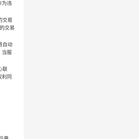
作为违
的交易
的交易
将自动
；当服
心联
权利同
后果。