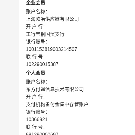
企业会员
账户名称：
上海欧冶供应链有限公司
开 户 行：
工行宝钢国贸支行
银行账号：
1001153819003214507
联 行 号：
102290015387
个人会员
账户名称：
东方付通信息技术有限公司
开 户 行：
支付机构备付金集中存管账户
银行账号：
10366921
联 行 号：
991290000697