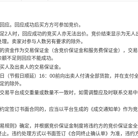
行回应。回应成功后买方方可参加竞价。
足2人时，回应成功的竞买人亦无法出价。竞价结束显示为无人
处理。卖家对参与人数另有要求的除外。
度的资金作为交易保证金（含竞价保证金和服务费保证金），交易
余额不足则回应不能成功。
竞买人及出卖人的交易保证金。
日（节假日顺延）16：00前向出卖人付清全部货款，并在支付
约定的除外。
子交易平台成交重量或数量不一致时，如需调整应及时联系交易中
。约定签订书面合同的，应当以平台生成的《成交通知单》作为竞
交易规则》确定，并根据竞价保证金制度将违约方的竞价保证金全
终止。违约处理方式以书面签订《合同终止确认单》为准，违约