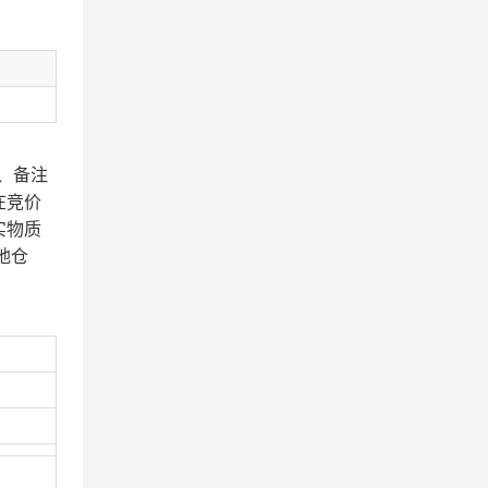
、备注
在竞价
实物质
地仓