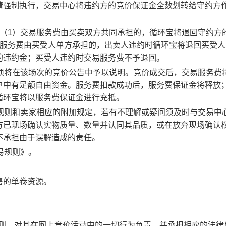
请强制执行，交易中心将违约方的竞价保证金全数划转给守约方
：（1）交易服务费由买卖双方共同承担的，循环宝将退回守约方
易服务费由买受人单方承担的，出卖人违约时循环宝将退回买受人
的违约金；买受人违约时交易服务费不予退回。
事项将在该场次的竞价公告中予以说明。竞价成交后，交易服务费
户中有足额自由资金。服务费扣款成功后，服务费保证金将释放
循环宝将以服务费保证金进行充抵。
规则和卖家相应的附加规定，若有不理解或疑问须及时与交易中
方已现场确认实物质量、数量并认同其品质，或在放弃现场确认
不承担由于误解造成的责任。
易规则》。
售的单卷资源。
规则，对其在网上竞价活动中的一切行为负责，并承担相应的法律