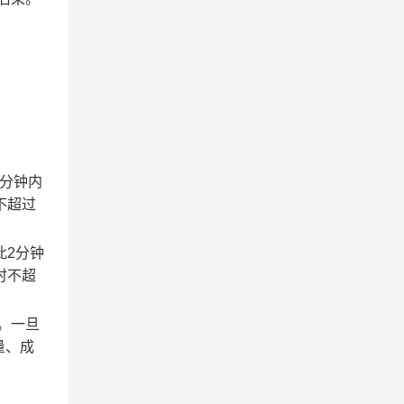
2分钟内
不超过
此2分钟
时不超
。一旦
量、成