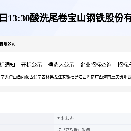
14日13:30酸洗尾卷宝山钢铁股份
份有限公司
标通知
开标公示
候选人公示
企业招标查询
招标
河南
天津
山西
内蒙古
辽宁
吉林
黑龙江
安徽
福建
江西
湖南
广西
海南
重庆
贵州
招标状态
标书获取截止时间