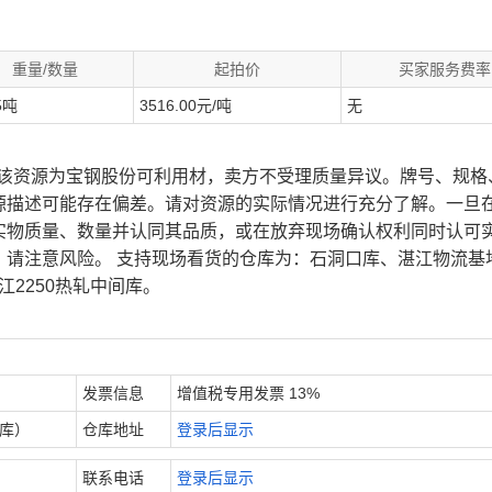
重量/数量
起拍价
买家服务费率
5吨
3516.00元/吨
无
、该资源为宝钢股份可利用材，卖方不受理质量异议。牌号、规格
源描述可能存在偏差。请对资源的实际情况进行充分了解。一旦
实物质量、数量并认同其品质，或在放弃现场确认权利同时认可
，请注意风险。 支持现场看货的仓库为：石洞口库、湛江物流基
江2250热轧中间库。
发票信息
增值税专用发票 13%
内库）
仓库地址
登录后显示
联系电话
登录后显示