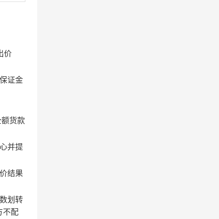
出价
保证金
全额货款
心并提
价结果
数划转
方不配