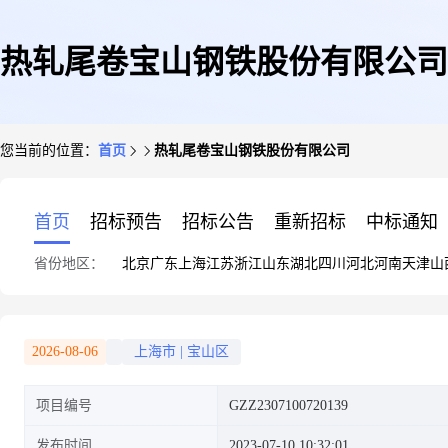
热轧尾卷宝山钢铁股份有限公司
您当前的位置：
首页
热轧尾卷宝山钢铁股份有限公司
首页
招标预告
招标公告
重新招标
中标通知
省份地区：
北京
广东
上海
江苏
浙江
山东
湖北
四川
河北
河南
天津
山
2026-08-06
上海市
|
宝山区
项目编号
GZZ2307100720139
发布时间
2023-07-10 10:32:01