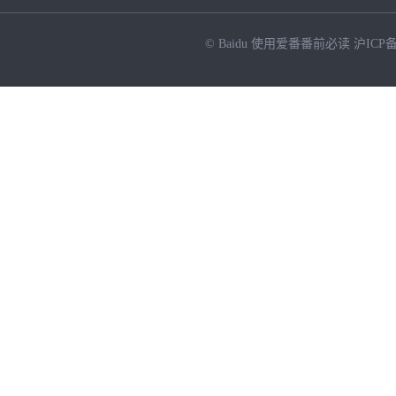
© Baidu
使用爱番番前必读
沪ICP备
NEW
HOT
暂时没有搜索结果…