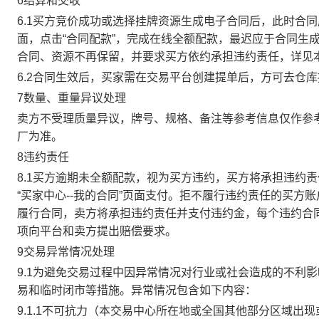
6结算和交收
6.1买方竞价成功或选择挂牌资源生成电子合同后，此时合同
面，点击“合同配款”，完成在线全额配款，最迟应于合同生成当
合同、资源不再保留，并要求买方依约承担违约责任，详见
6.2合同生效后，买家需在交易平台创建提单后，方可去仓
7数量、重量异议处理
卖方不受理质量异议，牌号、规格、备注等参考信息仅作参
厂为准。
8违约责任
8.1买方逾期未全额配款，视为买方违约，买方将承担违约
“买家中心--我的合同”页面支付。拒不履行违约责任的买
履行合同，卖方将承担违约责任并支付违约金，每个违约合同
项向平台和卖方提出赔偿要求。
9交易异常情况处理
9.1为避免交易过程中因异常情况对行业或社会造成的不利
易和临时闭市等措施。异常情况包含如下内容：
9.1.1不可抗力（本交易中心所在地或全国其他部分区域