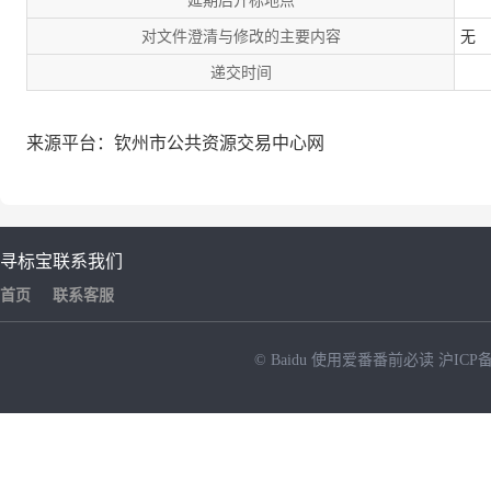
延期后开标地点
对文件澄清与修改的主要内容
无
递交时间
来源平台：钦州市公共资源交易中心网
寻标宝
联系我们
首页
联系客服
© Baidu
使用爱番番前必读
沪ICP备
NEW
HOT