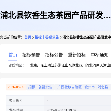
浦北县钦香生态茶园产品研发中
您当前的位置：
首页
招标｜答疑公告
浦北县钦香生态茶园产品研发中
心及茶园配套设施建设项目的招
首页
招标预告
招标公告
重新招标
中标通知
省份地区：
北京
广东
上海
江苏
浙江
山东
湖北
四川
河北
河南
天津
山
标文件
2026-08-09
招标｜答疑公告
广西壮族自治区
|
钦州市
|
浦北县
项目编号
发布时间
2025-03-03 11:29:02