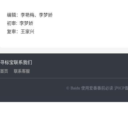
编辑：李艳梅、李梦娇
初审: 李梦娇
复审：
王家兴
寻标宝
联系我们
首页
联系客服
© Baidu
使用爱番番前必读
沪ICP备
NEW
HOT