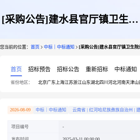
[采购公告]建水县官厅镇卫生院
您当前的位置：
首页
中标｜中标通知
[采购公告]建水县官厅镇卫生
设备采购项目成交公示
首页
招标预告
招标公告
重新招标
中标通知
省份地区：
北京
广东
上海
江苏
浙江
山东
湖北
四川
河北
河南
天津
山
2026-08-09
中标｜中标通知
云南省
|
红河哈尼族彝族自治州
|
项目编号
发布时间
2025-03-11 00:00:00