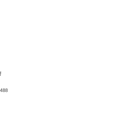
府
488