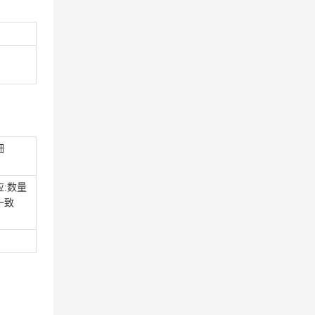
细
应:数量
一致