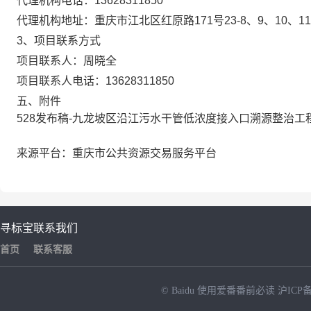
代理机构电话：13628311850
代理机构地址：重庆市江北区红原路171号23-8、9、10、11
3、项目联系方式
项目联系人：周晓全
项目联系人电话：13628311850
五、附件
528发布稿-九龙坡区沿江污水干管低浓度接入口溯源整治工程质
来源平台：重庆市公共资源交易服务平台
寻标宝
联系我们
首页
联系客服
© Baidu
使用爱番番前必读
沪ICP备