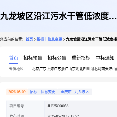
九龙坡区沿江污水干管低浓度接
您当前的位置：
首页
招标｜信息变更
九龙坡区沿江污水干管低浓度接入口
入口溯源整治工程质量检测服务
首页
招标预告
招标公告
重新招标
中标通知
省份地区：
北京
广东
上海
江苏
浙江
山东
湖北
四川
河北
河南
天津
山
(JLP25C00056)采购更正公告
2026-08-09
招标｜信息变更
重庆市
|
九龙坡区
项目编号
JLP25C00056
发布时间
2025-05-28 17:17:57