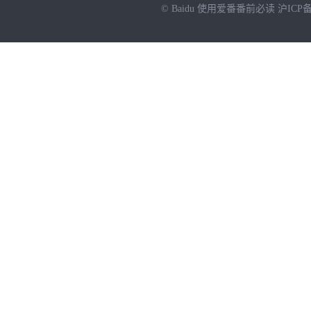
© Baidu
使用爱番番前必读
沪ICP备
NEW
HOT
暂时没有搜索结果…