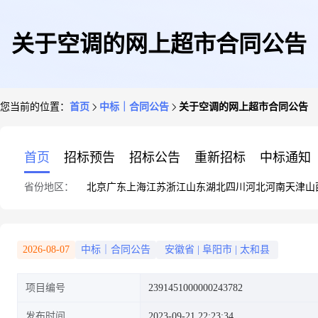
关于空调的网上超市合同公告
您当前的位置：
首页
中标｜合同公告
关于空调的网上超市合同公告
首页
招标预告
招标公告
重新招标
中标通知
省份地区：
北京
广东
上海
江苏
浙江
山东
湖北
四川
河北
河南
天津
山
2026-08-07
中标｜合同公告
安徽省
|
阜阳市
|
太和县
项目编号
2391451000000243782
发布时间
2023-09-21 22:23:34