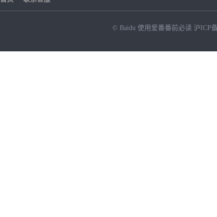
© Baidu
使用爱番番前必读
沪ICP备
NEW
HOT
暂时没有搜索结果…