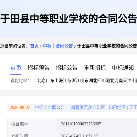
于田县中等职业学校的合同公告
您当前的位置：
首页
中标｜合同公告
于田县中等职业学校的合同公告
首页
招标预告
招标公告
重新招标
中标通知
省份地区：
北京
广东
上海
江苏
浙江
山东
湖北
四川
河北
河南
天津
山
2026-08-07
中标｜合同公告
新疆维吾尔自治区
|
和田地区
|
于
项目编号
2011101000022736695
发布时间
2025-07-07 13:32:47