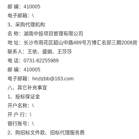
邮
编：
410005
电子邮箱：
\
3、采购代理机构
名
称：湖南中投项目管理有限公司
地
址：长沙市雨花区韶山中路
489号万博汇名邸三期2008房
联系人：王依、盛娟、王莎莎
电
话：
0731-82255989
邮
编：
410005
电子邮箱：
hnztzbb@163.com
八、其它补充事宜
1、投标保证金
开户名称：
\
开
户
行：
\
银行账号：
\
2、购招标文件款、招标代理服务费