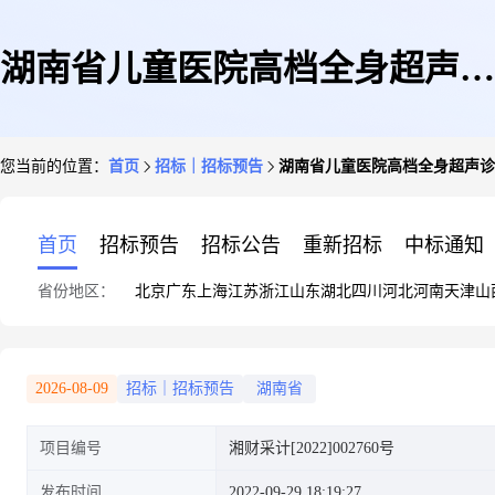
湖南省儿童医院高档全身超声诊
您当前的位置：
首页
招标｜招标预告
湖南省儿童医院高档全身超声诊
断仪器招标公告
首页
招标预告
招标公告
重新招标
中标通知
省份地区：
北京
广东
上海
江苏
浙江
山东
湖北
四川
河北
河南
天津
山
2026-08-09
招标｜招标预告
湖南省
项目编号
湘财采计[2022]002760号
发布时间
2022-09-29 18:19:27