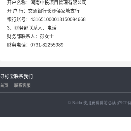
开户名称：湖南中投项目管理有限公司
开
户
行：交通银行长沙侯家塘支行
银行账号：
431651000018150094668
3、财务部联系人、电话
财务部联系人：彭女士
财务电话：
0731-82255989
寻标宝
联系我们
首页
联系客服
© Baidu
使用爱番番前必读
沪ICP备
NEW
HOT