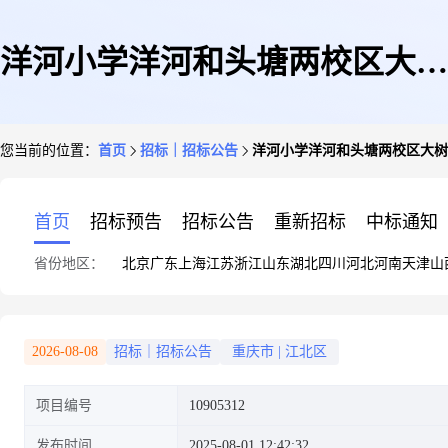
洋河小学洋河和头塘两校区大树
您当前的位置：
首页
招标｜招标公告
洋河小学洋河和头塘两校区大树
修枝
首页
招标预告
招标公告
重新招标
中标通知
省份地区：
北京
广东
上海
江苏
浙江
山东
湖北
四川
河北
河南
天津
山
2026-08-08
招标｜招标公告
重庆市
|
江北区
项目编号
10905312
发布时间
2025-08-01 12:42:32