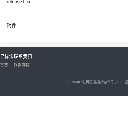
release time
附件：
寻标宝
联系我们
首页
联系客服
© Baidu
使用爱番番前必读
沪ICP备
NEW
HOT