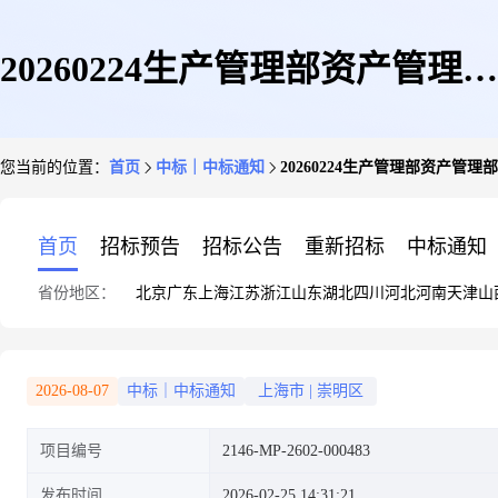
20260224生产管理部资产管理部
您当前的位置：
首页
中标｜中标通知
20260224生产管理部资产管理
申请办公用品一批(V0101(修船)
首页
招标预告
招标公告
重新招标
中标通知
省份地区：
北京
广东
上海
江苏
浙江
山东
湖北
四川
河北
河南
天津
山
办公用品)采购中标公告
2026-08-07
中标｜中标通知
上海市
|
崇明区
项目编号
2146-MP-2602-000483
发布时间
2026-02-25 14:31:21