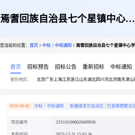
焉耆回族自治县七个星镇中心学
您当前的位置：
首页
中标｜中标通知
焉耆回族自治县七个星镇中心学
校关于其他租赁服务的服务市场
首页
招标预告
招标公告
重新招标
中标通知
省份地区：
北京
广东
上海
江苏
浙江
山东
湖北
四川
河北
河南
天津
山
采购项目成交公告
2026-08-06
中标｜中标通知
新疆维吾尔自治区
|
巴音郭楞蒙古
项目编号
2331101000026689936
发布时间
2025-12-31 15:03:36