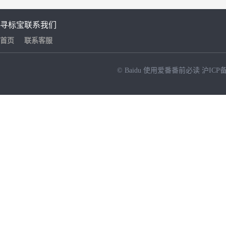
寻标宝
联系我们
首页
联系客服
© Baidu
使用爱番番前必读
沪ICP备
NEW
HOT
暂时没有搜索结果…