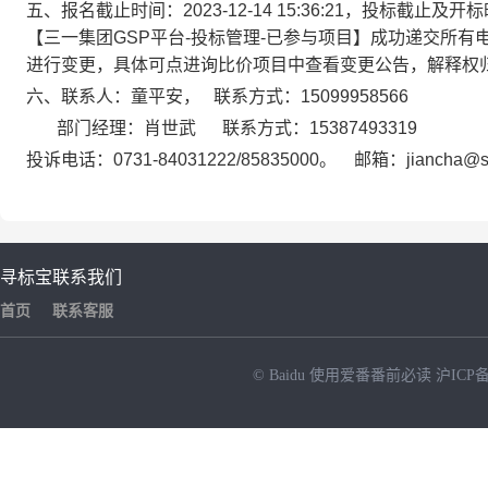
五、报名截止时间：2023-12-14 15:36:21，投标截止及开标
【三一集团GSP平台-投标管理-已参与项目】成功递交所
进行变更，具体可点进询比价项目中查看变更公告，解释权
六、联系人：童平安， 联系方式：15099958566
部门经理：肖世武 联系方式：15387493319
投诉电话：0731-84031222/85835000。 邮箱：jiancha@sany
寻标宝
联系我们
首页
联系客服
© Baidu
使用爱番番前必读
沪ICP备
NEW
HOT