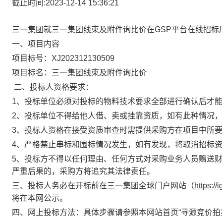
截止时间:2023-12-14 15:36:21
三一集团就三一集团线束及附件询比价在GSP平台在线招标
一、项目内容
项目标号：XJ202312130509
项目标名：三一集团线束及附件询比价
二、投标人资格要求：
1、投标单位必须对投标的物料技术要求全部进行确认后才
2、投标单位不得给他人借、卖或挂靠资质，如有此种情况
3、投标人资格在接受资质审查时需提供采购方在项目中所
4、严格禁止串标和围标情况发生，如有发现，将取消招标
5、投标方不得以任何理由、任何方式对采购业务人员赠送
严重后果的，采购方将追究其法律责任。
三、投标人务必在开标前在三一集团全球门户网站（
https://
将在本网公示。
四、网上投标方法：具体步骤请参照本网站首页“寻源竞价拍