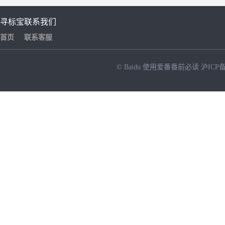
寻标宝
联系我们
首页
联系客服
© Baidu
使用爱番番前必读
沪ICP备
NEW
HOT
暂时没有搜索结果…