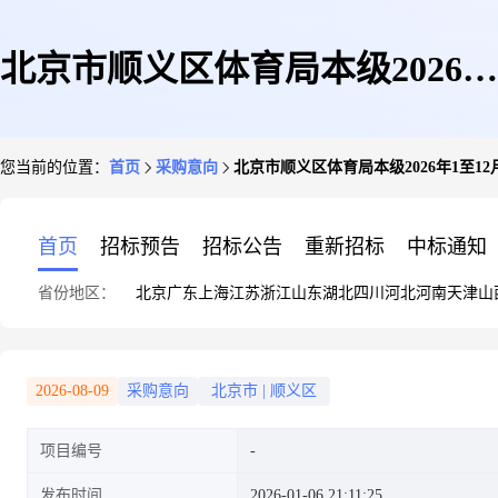
北京市顺义区体育局本级2026年
您当前的位置：
首页
采购意向
北京市顺义区体育局本级2026年1至1
1至12月政府采购意向
首页
招标预告
招标公告
重新招标
中标通知
省份地区：
北京
广东
上海
江苏
浙江
山东
湖北
四川
河北
河南
天津
山
2026-08-09
采购意向
北京市
|
顺义区
项目编号
发布时间
2026-01-06 21:11:25