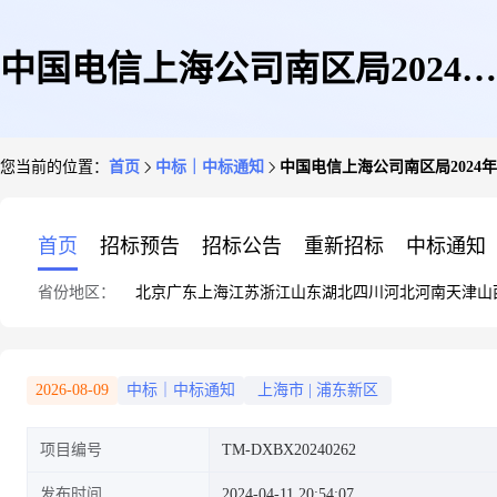
中国电信上海公司南区局2024年
您当前的位置：
首页
中标｜中标通知
中国电信上海公司南区局2024
XH336升级优化服务项目中选人
首页
招标预告
招标公告
重新招标
中标通知
省份地区：
北京
广东
上海
江苏
浙江
山东
湖北
四川
河北
河南
天津
山
公示
2026-08-09
中标｜中标通知
上海市
|
浦东新区
项目编号
TM-DXBX20240262
发布时间
2024-04-11 20:54:07