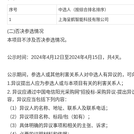
序号
中选人（按综合排名排序）
1
上海呈鹤智能科技有限公司
(
二
)
否决参选情况
本项目不涉及否决参选情况。
公示时间：
2024
年
4
月
12
日至
2024
年
4
月
15
日，共
4
天。
公示期间，参选人或其他利害关系人对中选人有异议的，可
1.
异议提出人应为参选人或与本项目有关的利害关系人；
2.
异议应通过中国电信阳光采购网“招投标
-
采购异议
-
提出异
容，异议应当包括下列内容：
（
1
）异议人的名称、地址、联系人及联系电话；
（
2
）异议项目名称、标段
/
包（如有）；
（
3
）具体明确的异议事项和相关的主张、诉求；