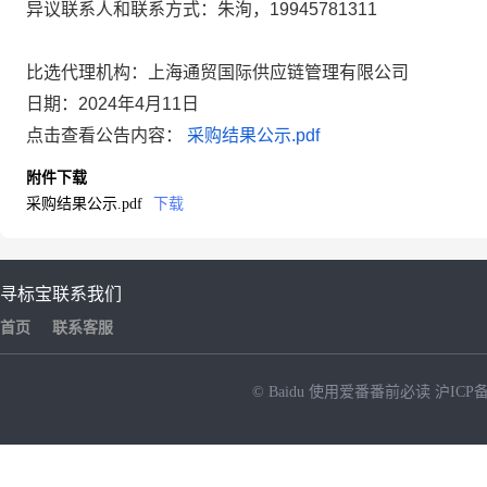
异议联系人和联系方式：朱洵，
19945781311
比选代理机构
：上海通贸国际供应链管理有限公司
日期：
2024
年
4
月
11
日
点击查看公告内容：
采购结果公示.pdf
附件下载
采购结果公示.pdf
下载
寻标宝
联系我们
首页
联系客服
© Baidu
使用爱番番前必读
沪ICP备
NEW
HOT