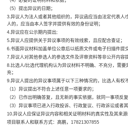
（
4
）必要的证明材料和依据；
（
5
）提出异议的日期；
3.
异议人为法人或者其他组织的，异议函应当由法定代表人
/
人的，应当由本人签字并提供有效的身份证明；
4.
异议应在公示期内提出
;
5.
异议人应提供关于异议事项的有效线索，且应配合查证；
6.
书面异议材料加盖单位公章后以纸质文件或电子扫描件提
7.
异议人对其他参选人的参选文件及评审资料等非公开内容
8.
比选人
/
比选代理机构认为异议材料不明确、不充分，需要
充；
9.
异议人提出的异议事项属于以下三种情况的，比选人有权
（
1
）异议提出不符合上述任意一项要求的；
（
2
）已作出明确答复，且无新的事实依据，就同一事项反
（
3
）异议事项已进入行政投诉、行政复议、行政诉讼或者
10.
异议人应保证异议内容和相关证明材料的真实性及其来源
项目联系人和联系方式：高鹏，
17821307855