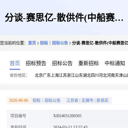
分谈-赛思亿-散供件(中船赛思
您当前的位置：
首页
招标｜招标公告
分谈-赛思亿-散供件(中船赛思亿
亿(无锡)电气科技有限公司)
首页
招标预告
招标公告
重新招标
中标通知
省份地区：
北京
广东
上海
江苏
浙江
山东
湖北
四川
河北
河南
天津
山
2026-08-06
招标｜招标公告
江苏省
|
无锡市
|
新吴区
项目编号
XJ024031200505
发布时间
2024-03-12 13:57:43