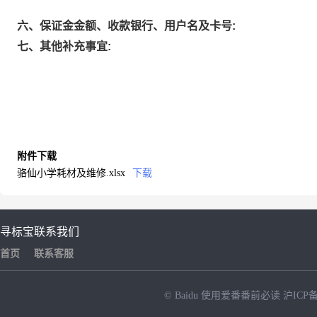
六、保证金金额、收款银行、用户名及卡号:
七、其他补充事宜:
附件下载
骆仙小学耗材及维修.xlsx
下载
寻标宝
联系我们
首页
联系客服
© Baidu
使用爱番番前必读
沪ICP备