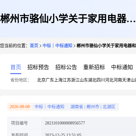
郴州市骆仙小学关于家用电器和
您当前的位置：
首页
中标｜中标通知
郴州市骆仙小学关于家用电器和
电子产品专门零售服务的网上超
首页
招标预告
招标公告
重新招标
中标通知
省份地区：
北京
广东
上海
江苏
浙江
山东
湖北
四川
河北
河南
天津
山
市采购项目成交公告
2026-08-08
中标｜中标通知
湖南省
|
郴州市
|
北湖区
项目编号
2821101000008956577
发布时间
2023-12-25 13:51:05