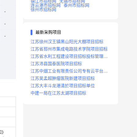
镇江市招标网
无锡市招标网
连云港市招标网
泰州市招标网
徐州市招标网
最新采购项目
江苏徐州汉王镇黑山阳光大棚项目招标
江苏省邳州市集成电路技术学院项目招标
江苏省水利工程建设项目招标投标管理办
法
江苏沛县国泰医院项目招标
江苏中烟工业有限责任公司专有云平台扩
容项目招标
江苏吴孟超肿瘤医院新建项目招标
江苏大丰斗龙港清於项目招标单位
中建一局在江苏太湖项目招标
知》