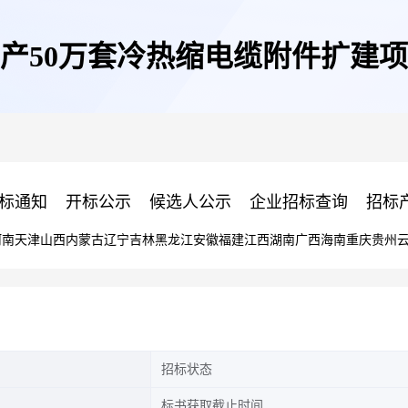
产50万套冷热缩电缆附件扩建
标通知
开标公示
候选人公示
企业招标查询
招标
河南
天津
山西
内蒙古
辽宁
吉林
黑龙江
安徽
福建
江西
湖南
广西
海南
重庆
贵州
招标状态
标书获取截止时间