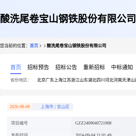
酸洗尾卷宝山钢铁股份有限公司
您当前的位置：
首页
酸洗尾卷宝山钢铁股份有限公司
首页
招标预告
招标公告
重新招标
中标通知
省份地区：
北京
广东
上海
江苏
浙江
山东
湖北
四川
河北
河南
天津
山
2026-08-08
上海市
|
宝山区
项目编号
GZZ2409040721908
发布时间
2024-09-04 11:01:49