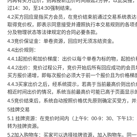
内再有买方出价，则再按新出价时间顺延2分钟，以此类推
过14：30，至14:30强制结束。
4.2买方回应是指买方会员，在竞价结束前通过交易系统表
取得竞价权，即表示同意接受并遵照执行本交易规则的各项
分及物理状态等法律规定的合同必要条款。
4.3竞价保证金：单卷资源，回应时无须冻结资金。
4.4出价规则：
4.4.1起拍价和加价梯度：出价以每个单卷为标的物，起拍
4.4.2出价：竞价过程公开，竞价开始后所有回应成功的
买方报价递增，即每次报价必须大于前一个报价且为价格梯
4.4.3买家出价之后，经系统提示，若高于当前最高价则
相近时间出价的情况，系统当前最高价可能已高于页面显示
4.5竞价结束后，系统自动按照价格优先原则确定买受方，
5挂牌交易
5.1 挂牌资源：在竞价时间内（上午9：00-9：30、下午1
转为挂牌资源。
5.2加入购物车：买家可以选择挂牌资源，加入购物车。同