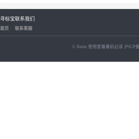
寻标宝
联系我们
首页
联系客服
© Baidu
使用爱番番前必读
沪ICP备
NEW
HOT
暂时没有搜索结果…