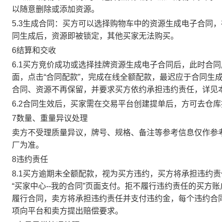
以随意删除或添加资源。
5.3生成合同：买方可以选择购物车中的资源生成电子合同
同生成后，资源即被锁定，其他买家无法购买。
6结算和交收
6.1买方竞价成功或选择挂牌资源生成电子合同后，此时合同
面，点击“合同配款”，完成在线全额配款，最迟应于合同生成当
合同、资源不再保留，并要求买方依约承担违约责任，详见
6.2合同生效后，买家需在交易平台创建提单后，方可去仓
7数量、重量异议处理
卖方不受理质量异议，牌号、规格、备注等参考信息仅作参
厂为准。
8违约责任
8.1买方逾期未全额配款，视为买方违约，买方将承担违约
“买家中心--我的合同”页面支付。拒不履行违约责任的买
履行合同，卖方将承担违约责任并支付违约金，每个违约合同
项向平台和卖方提出赔偿要求。