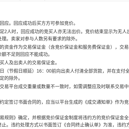
行回应。回应成功后买方方可参加竞价。
足2人时，回应成功的竞买人亦无法出价。竞价结束显示为无人
处理。卖家对参与人数另有要求的除外。
度的资金作为交易保证金（含竞价保证金和服务费保证金），交易
余额不足则回应不能成功。
竞买人及出卖人的交易保证金。
日（节假日顺延）16：00前向出卖人付清全部货款，并在支付
约定的除外。
子交易平台成交重量或数量不一致时，如需调整应及时联系交易中
。约定签订书面合同的，应当以平台生成的《成交通知单》作为竞
交易规则》确定，并根据竞价保证金制度将违约方的竞价保证金全
终止。违约处理方式以书面签订《合同终止确认单》为准，违约