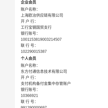
企业会员
账户名称：
上海欧冶供应链有限公司
开 户 行：
工行宝钢国贸支行
银行账号：
1001153819003214507
联 行 号：
102290015387
个人会员
账户名称：
东方付通信息技术有限公司
开 户 行：
支付机构备付金集中存管账户
银行账号：
10366921
联 行 号：
991290000697