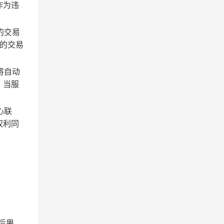
作为违
的交易
的交易
将自动
；当服
心联
权利同
后果。