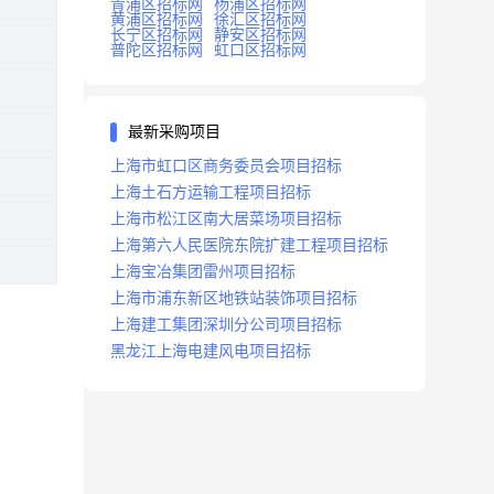
青浦区招标网
杨浦区招标网
黄浦区招标网
徐汇区招标网
长宁区招标网
静安区招标网
普陀区招标网
虹口区招标网
最新采购项目
上海市虹口区商务委员会项目招标
上海土石方运输工程项目招标
上海市松江区南大居菜场项目招标
上海第六人民医院东院扩建工程项目招标
上海宝冶集团雷州项目招标
上海市浦东新区地铁站装饰项目招标
上海建工集团深圳分公司项目招标
黑龙江上海电建风电项目招标