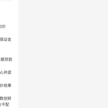
出价
保证金
全额货款
心并提
价结果
数划转
方不配