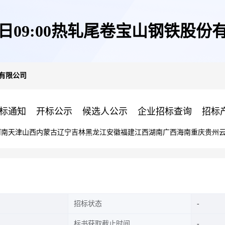
17日09:00热轧尾卷宝山钢铁股份
份有限公司
标通知
开标公示
候选人公示
企业招标查询
招标
河南
天津
山西
内蒙古
辽宁
吉林
黑龙江
安徽
福建
江西
湖南
广西
海南
重庆
贵州
招标状态
标书获取截止时间