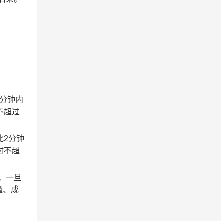
2分钟内
不超过
此2分钟
时不超
。一旦
量、成