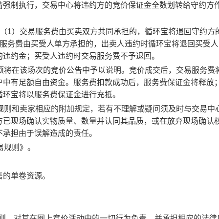
请强制执行，交易中心将违约方的竞价保证金全数划转给守约方
：（1）交易服务费由买卖双方共同承担的，循环宝将退回守约方
易服务费由买受人单方承担的，出卖人违约时循环宝将退回买受人
的违约金；买受人违约时交易服务费不予退回。
事项将在该场次的竞价公告中予以说明。竞价成交后，交易服务费
户中有足额自由资金。服务费扣款成功后，服务费保证金将释放
循环宝将以服务费保证金进行充抵。
规则和卖家相应的附加规定，若有不理解或疑问须及时与交易中
方已现场确认实物质量、数量并认同其品质，或在放弃现场确认
不承担由于误解造成的责任。
易规则》。
售的单卷资源。
规则，对其在网上竞价活动中的一切行为负责，并承担相应的法律