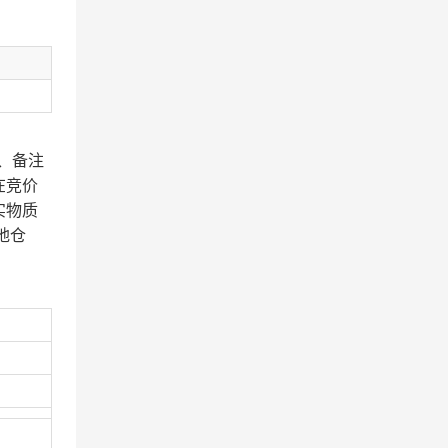
、备注
在竞价
实物质
地仓