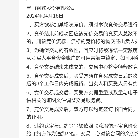
宝山钢铁股份有限公司
2024年04月16日
1、买方欲参加某场次竞价，须对本次竞价交易进
2、竞价结束前成功回应该竞价交易的竞买人总数不
的，则该竞价流标，流标的竞价标的物交还出卖人
3、为确保交易的有效性，回应时将被冻结一定额
从竞买人平台资金账户的可用余额中锁定，如可用
4、竞价交易结束未成交的，交易中心将全额释放
5、竞价交易成交后，买受方须在竞买成交日后的次
后的3个工作日内完成提货。出卖人和买受人另有
6、竞价交易成交后，买受方实提重量或数量与电
供相关的证明文件调整交易服务费。
7、竞价交易成交后，双方可以约定签订书面合同
的证明。
8、违约认定与违约金金额依照《欧冶循环宝竞价
给守约方作为违约补偿，交易中心对该合同的义务