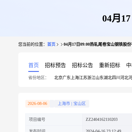
04月
您当前的位置：
首页
04月17日09:00热轧尾卷宝山钢铁股
首页
招标预告
招标公告
重新招标
中
省份地区：
北京
广东
上海
江苏
浙江
山东
湖北
四川
河北
2026-08-06
上海市
|
宝山区
项目编号
ZZ2404162110203
发布时间
2024-04-16 23:12:49