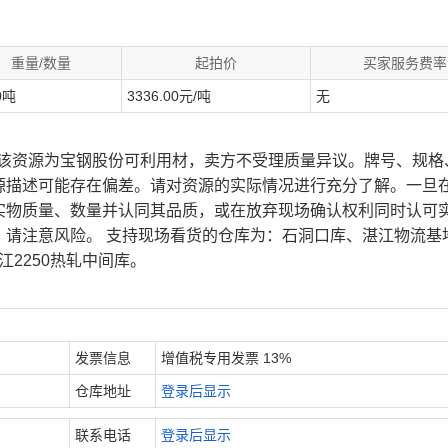
重量/数量
起拍价
买家服务费率
0吨
3336.00元/吨
无
、该资源为宝钢股份可利用材，卖方不受理质量异议。牌号、规格
源描述可能存在偏差。请对资源的实际情况进行充分了解。一旦
实物质量、数量并认同其品质，或在放弃现场确认权利同时认可
，请注意风险。 支持现场看货的仓库为：石洞口库、湛江物流基
江2250热轧中间库。
发票信息
增值税专用发票 13%
仓库地址
登录后显示
联系电话
登录后显示