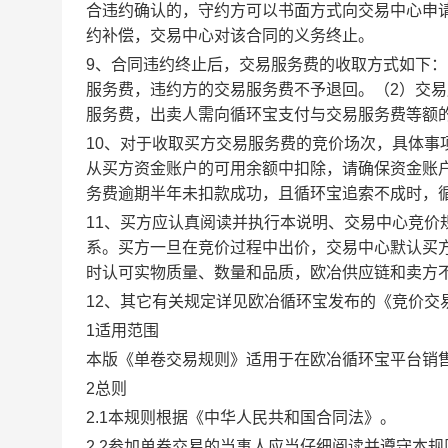
合违约确认的，守约方可以书面方式向交易中心申
约补偿，交易中心对该合同的义务终止。
9、合同违约终止后，交易服务费的收取方式如下
服务费，违约方的交易服务费不予退回。（2）交
服务费，出卖人需向循环宝支付与交易服务费等额
10、对于收取买方交易服务费的竞价场次，具体
从买方资金账户的可用余额中扣除，请确保资金账
务费逾期半年未扣款成功，且循环宝追索不成时，
11、买方应认真阅读并执行本说明、交易中心竞价
系。买方一旦在竞价过程中出价，交易中心默认买
时认可实物质量、数量和品质，欧冶供应链和卖方
12、其它有关规定详见欧冶循环宝发布的《竞价交
1适用范围
本版《单卷交易规则》适用于在欧冶循环宝平台销
2总则
2.1本规则根据《中华人民共和国合同法》。
2.2参加单卷交易的当事人应当仔细阅读并遵守本