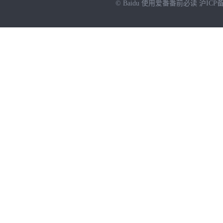
© Baidu
使用爱番番前必读
沪ICP备
NEW
HOT
暂时没有搜索结果…