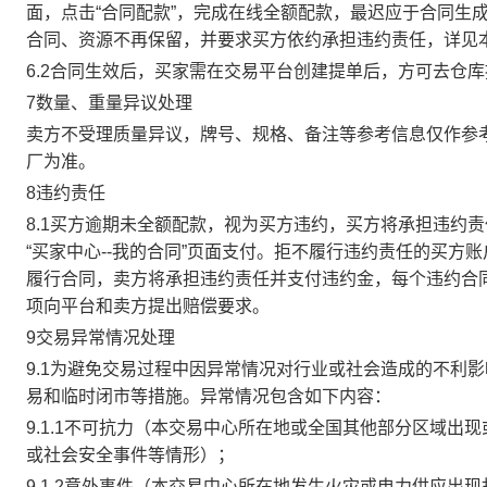
面，点击“合同配款”，完成在线全额配款，最迟应于合同生成当
合同、资源不再保留，并要求买方依约承担违约责任，详见
6.2合同生效后，买家需在交易平台创建提单后，方可去仓
7数量、重量异议处理
卖方不受理质量异议，牌号、规格、备注等参考信息仅作参
厂为准。
8违约责任
8.1买方逾期未全额配款，视为买方违约，买方将承担违约
“买家中心--我的合同”页面支付。拒不履行违约责任的买
履行合同，卖方将承担违约责任并支付违约金，每个违约合同
项向平台和卖方提出赔偿要求。
9交易异常情况处理
9.1为避免交易过程中因异常情况对行业或社会造成的不利
易和临时闭市等措施。异常情况包含如下内容：
9.1.1不可抗力（本交易中心所在地或全国其他部分区域
或社会安全事件等情形）；
9.1.2意外事件（本交易中心所在地发生火灾或电力供应出