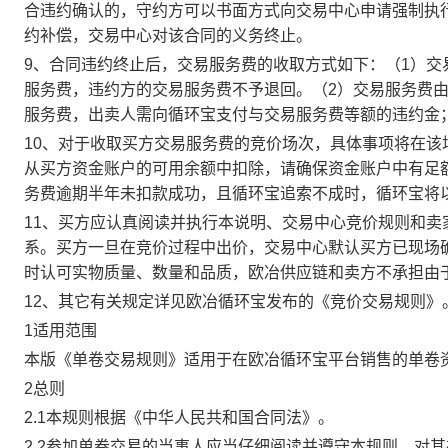
合违约确认的，守约方可以书面方式向交易中心申请强制执
约补偿，交易中心对该合同的义务终止。
9、合同违约终止后，交易服务费的收取方式如下：（1）
服务费，违约方的交易服务费不予退回。（2）交易服务费
服务费，出卖人需向循环宝支付与交易服务费等额的违约金
10、对于收取买方交易服务费的竞价场次，具体事项将在
从买方资金账户的可用余额中扣除，请确保资金账户中有足
务费逾期半年未扣款成功，且循环宝追索不成时，循环宝将
11、买方应认真阅读并执行本说明、交易中心竞价规则和
系。买方一旦在竞价过程中出价，交易中心默认买方已现场
时认可实物质量、数量和品质，欧冶供应链和卖方不承担由
12、其它有关规定详见欧冶循环宝发布的《竞价交易规则》
1适用范围
本版《单卷交易规则》适用于在欧冶循环宝平台销售的单卷
2总则
2.1本规则根据《中华人民共和国合同法》。
2.2参加单卷交易的当事人应当仔细阅读并遵守本规则，对