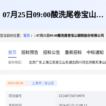
07月25日09:00酸洗尾卷宝山钢
您当前的位置：
首页
07月25日09:00酸洗尾卷宝山钢铁股份有限公司
铁股份有限公司
首页
招标预告
招标公告
重新招标
中标通知
省份地区：
北京
广东
上海
江苏
浙江
山东
湖北
四川
河北
河南
天津
山
2026-08-06
上海市
|
宝山区
项目编号
ZZ2407250710970
发布时间
2024-07-25 12:08:13