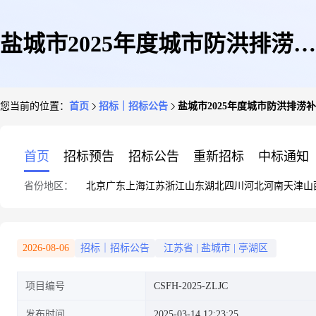
盐城市2025年度城市防洪排涝补
您当前的位置：
首页
招标｜招标公告
盐城市2025年度城市防洪排
短板项目(串场河南闸站、西潮
首页
招标预告
招标公告
重新招标
中标通知
省份地区：
北京
广东
上海
江苏
浙江
山东
湖北
四川
河北
河南
天津
山
河调节闸、小新河堰站)质量检
2026-08-06
招标｜招标公告
江苏省
|
盐城市
|
亭湖区
项目编号
CSFH-2025-ZLJC
测服务竞争性磋商公告
发布时间
2025-03-14 12:23:25