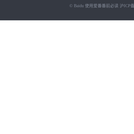
© Baidu
使用爱番番前必读
沪ICP备
NEW
HOT
暂时没有搜索结果…