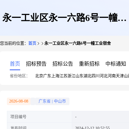
永一工业区永一六路6号一幢工
您当前的位置：
首页
永一工业区永一六路6号一幢工业宿舍
业宿舍
首页
招标预告
招标公告
重新招标
中标通知
省份地区：
北京
广东
上海
江苏
浙江
山东
湖北
四川
河北
河南
天津
山
2026-08-08
广东省
|
中山市
项目编号
发布时间
2024-12-12 10:52:55