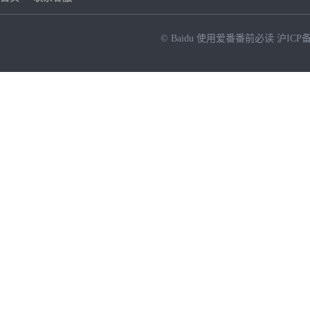
© Baidu
使用爱番番前必读
沪ICP备
NEW
HOT
暂时没有搜索结果…