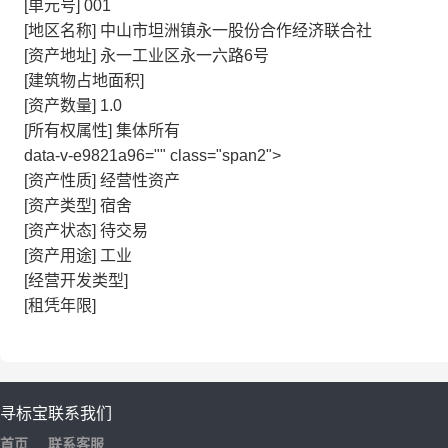
[单元号]
001
[地区名称]
中山市坦洲镇永一股份合作经济联合社
[资产地址]
永一工业区永一六路6号
[建筑物占地面积]
[资产数量]
1.0
[所有权属性]
集体所有
data-v-e9821a96="" class="span2">
[资产性质]
经营性资产
[资产类型]
宿舍
[资产状态]
待交易
[资产用途]
工业
[经营开发类型]
[租凭年限]
寻标宝
联系我们
首页
联系客服