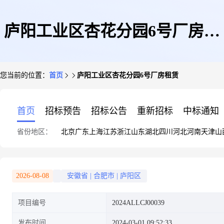
庐阳工业区杏花分园6号厂房租
您当前的位置：
首页
庐阳工业区杏花分园6号厂房租赁
赁
首页
招标预告
招标公告
重新招标
中标通知
省份地区：
北京
广东
上海
江苏
浙江
山东
湖北
四川
河北
河南
天津
山
2026-08-08
安徽省
|
合肥市
|
庐阳区
项目编号
2024ALLCJ00039
发布时间
2024-03-01 09:52:33