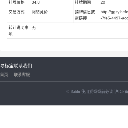
挂牌价格
34.8
挂牌期间
20
交易方式
网络竞价
挂牌信息披
http://ggzy.he
露链接
-7fe5-4497-ac
转让说明事
无
项
寻标宝
联系我们
首页
联系客服
© Baidu
使用爱番番前必读
沪ICP备
NEW
HOT