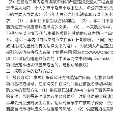
（3）在最近三年内没有骗取中标和严重违约及重大工程质量
定代表人为同一个人的两个及两个以上法人，母公司及其全资
目的主要人员要求： 近五年内具有光热电站或30万以上火电
求： （1）、本项目不接受联合体响应。 （2）、本项目不
商透露其他供应商响应情况的义务。 （4）、本采购文件中
不得存在以下情形 ①与本采购项目的其他供应商为同一个单
系。 ③近三年内（自递交响应文件截止日期倒算，下同）
或司法机关出具的有关法律文书为准）。 ④被列入严重违法失信企
被列入失信被执行人名单（“信用中国”网站 http://www.cred
项目经理有行贿犯罪行为的（中国裁判文书网http://wenshu.c
项目选定本板块供应商范围的，建议明确板块）
三、采购文件的获取方式：
1、报名方式： 本项目采取公开方式选择供应商，有意参与
项目名称或编号，在采购文件获取时间截止前报名参加本项目。
购文件的获取方法 （1）供应商已注册为中广核电子商务平台(https
购文件，否则需先注册为该平台会员后。注册会员的步骤请
息与会员注册时发生变化，请及时登录中广核电子商务平台
商应自行承担响应文件被拒绝等风险。 （2）供应商须在采