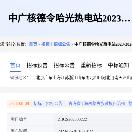
中广核德令哈光热电站2023-
您当前的位置：
首页
招标｜招标公告
中广核德令哈光热电站2023-
2024年度日常维护检修服务框架
首页
招标预告
招标公告
重新招标
中标通知
省份地区：
北京
广东
上海
江苏
浙江
山东
湖北
四川
河北
河南
天津
山
采购项目询价公告
2026-08-08
招标｜招标公告
青海省
|
海西蒙古族藏族自治州
|
项目编号
ZBGS202300222
发布时间
2023-03-30 16:19:22