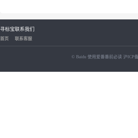
寻标宝
联系我们
首页
联系客服
© Baidu
使用爱番番前必读
沪ICP备
NEW
HOT