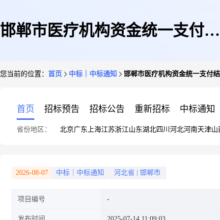
邯郸市医疗机构资金统一支付结
您当前的位置：
首页
中标｜中标通知
邯郸市医疗机构资金统一支付结
算体系
首页
招标预告
招标公告
重新招标
中标通知
省份地区：
北京
广东
上海
江苏
浙江
山东
湖北
四川
河北
河南
天津
山
2026-08-07
中标｜中标通知
河北省
|
邯郸市
项目编号
发布时间
2025-07-14 11:09:03