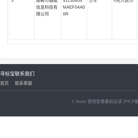
3
邯郸市融赋
91130405
三年
0元人民币
信息科技有
MAEF04A0
限公司
0R
寻标宝
联系我们
首页
联系客服
© Baidu
使用爱番番前必读
沪ICP备
NEW
HOT